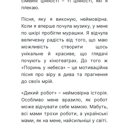
сімейні цінності – ті цінності, які я
плекаю.
Пісня, яку я виконую, неймовірна.
Коли я вперше почула музику, у мене
по шкірі пробігли мурашки. Я відчула
величезну радість від того, що маю
можливість створити щось
унікальне й красиве, що глядачі
почують у кінотеатрах. До того ж
«Поринь у небеса» – це мотиваційна
пісня про віру в дива та прагнення
до своїх мрій.
«Дикий робот» – неймовірна історія.
Особливо мене вразило, як робот
може відчувати себе мамою. Мабуть,
всі мами трохи роботи, а українські
мами, як на мене, найсильніші у світі.