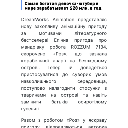
Самая богатая девочка-ютубер в
мире зарабатывает $28 млн. в год
DreamWorks Animation представляє
нову захопливу анімаційну пригоду
за мотивами літературного
бестселера! Епічна пригода про
мандрівку робота ROZZUM 7134,
скорочено «Роз», що зазнала
корабельної аварії на безлюдному
острові. Тепер їй доведеться
пристосуватися до суворих умов
навколишнього середовища,
поступово налагодити стосунки з
тваринами на острові та навіть
замінити батьків осиротілому
гусеняті.
Разом з роботом «Роз» у яскраву
пригоду відправляються акторка