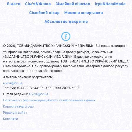
Я мати
Сім'я&Жінка
Сімейний кінозал
Ігри&HandMade
Сімейний лікар
Мамина шпаргалка
Абсолютно декретно
© 2026, ТОВ «ВИДАВНИЦТВО УКРАЇНСЬКИЙ МЕДІА ДІМ». Всі права захищені.
Усі права на матеріали, опубліковані на цьому ресурсі, належать ТОВ
«ВИДАВНИЦТВО УКРАЇНСЬКИЙ МЕДІА ДІМ». Будь-яке використання
матеріалів без письмового дозволу ТОВ «ВИДАВНИЦТВО УКРАЇНСЬКИЙ МЕДІА
ДІМ» заборонено. При правомірному використанні матеріалів даного ресурсу
посилання на kolobok.ua обов'язкове.
З питань реклами звертайтесь:
a.kiva@tv.ua
Тел: +38 (044) 207-33-05, +38 (044) 207-97-00
E-mail редакції:
a.kiva@tv.ua
Політика у сфері конфіденційності та персональних даних
Користувача угода
Редакція сайту
Контакти