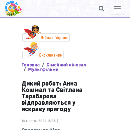
Війна в Україні
Ексклюзиви
Головна
Сімейний кінозал
Мультфільми
Дикий робот: Анна
Кошмал та Світлана
Тарабарова
відправляються у
яскраву пригоду
14 жовтня 2024 16:36
Олександр Ківа