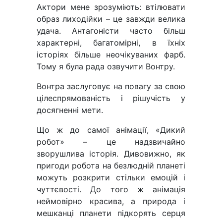
Актори мене зрозуміють: втілювати
образ лиходійки – це завжди велика
удача. Антагоністи часто більш
характерні, багатомірні, в їхніх
історіях більше неочікуваних фарб.
Тому я була рада озвучити Вонтру.
Вонтра заслуговує на повагу за свою
цілеспрямованість і рішучість у
досягненні мети.
Що ж до самої анімації, «Дикий
робот» – це надзвичайно
зворушлива історія. Дивовижно, як
пригоди робота на безлюдній планеті
можуть розкрити стільки емоцій і
чуттєвості. До того ж анімація
неймовірно красива, а природа і
мешканці планети підкорять серця