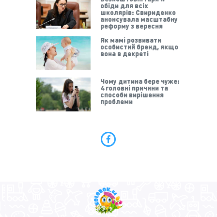
обіди для всіх
школярів: Свириденко
анонсувала масштабну
реформу з вересня
Як мамі розвивати
особистий бренд, якщо
вона в декреті
Чому дитина бере чуже:
4 головні причини та
способи вирішення
проблеми