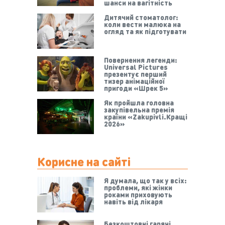
шанси на вагітність
Дитячий стоматолог:
коли вести малюка на
огляд та як підготувати
Повернення легенди:
Universal Pictures
презентує перший
тизер анімаційної
пригоди «Шрек 5»
Як пройшла головна
закупівельна премія
країни «Zakupivli.Кращі
2026»
Корисне на сайті
Я думала, що так у всіх:
проблеми, які жінки
роками приховують
навіть від лікаря
Безкоштовні гарячі