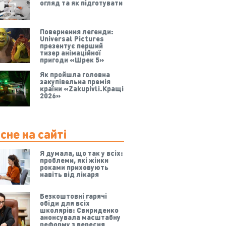
огляд та як підготувати
Повернення легенди:
Universal Pictures
презентує перший
тизер анімаційної
пригоди «Шрек 5»
Як пройшла головна
закупівельна премія
країни «Zakupivli.Кращі
2026»
сне на сайті
Я думала, що так у всіх:
проблеми, які жінки
роками приховують
навіть від лікаря
Безкоштовні гарячі
обіди для всіх
школярів: Свириденко
анонсувала масштабну
реформу з вересня