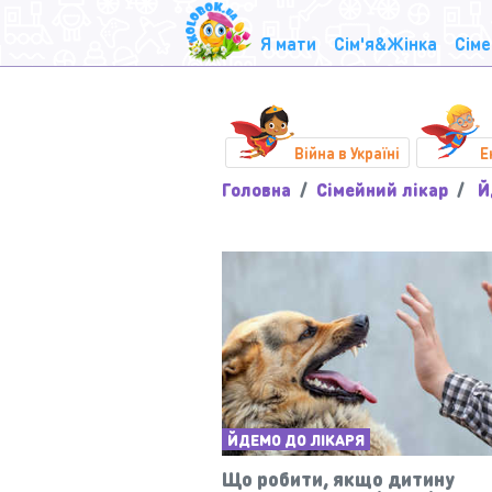
Я мати
Сім'я&Жінка
Сіме
Війна в Україні
Е
Головна
Сімейний лікар
Й
ЙДЕМО ДО ЛІКАРЯ
Що робити, якщо дитину