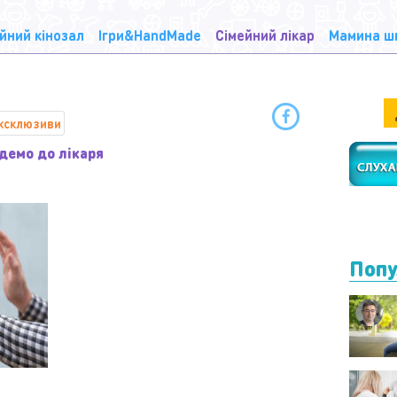
йний кінозал
Ігри&HandMade
Сімейний лікар
Мамина ш
ксклюзиви
демо до лікаря
Попу