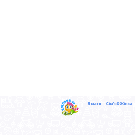
Я мати
Сім'я&Жінка