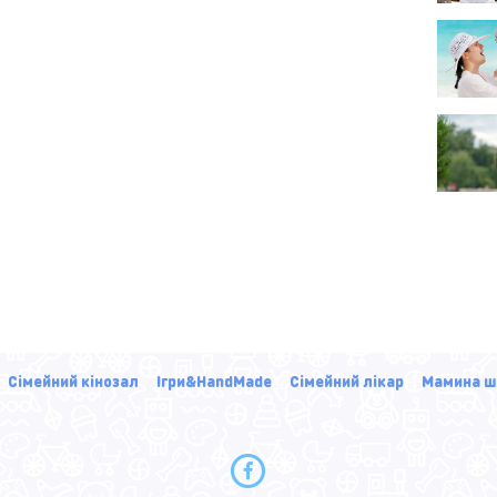
Сімейний кінозал
Ігри&HandMade
Сімейний лікар
Мамина ш