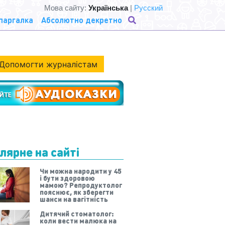
Мова сайту:
Українська
|
Русский
паргалка
Абсолютно декретно
Допомогти журналістам
лярне на сайті
Чи можна народити у 45
і бути здоровою
мамою? Репродуктолог
пояснює, як зберегти
шанси на вагітність
Дитячий стоматолог:
коли вести малюка на