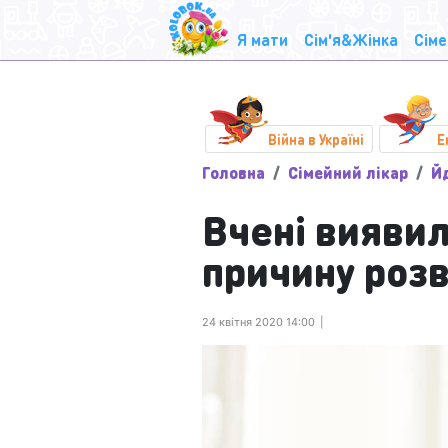
Я мати
Сім'я&Жінка
Сіме
Війна в Україні
Е
Головна
Сімейний лікар
Й
Вчені вияви
причину розв
24 квітня 2020 14:00