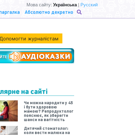
Мова сайту:
Українська
|
Русский
паргалка
Абсолютно декретно
Допомогти журналістам
лярне на сайті
Чи можна народити у 45
і бути здоровою
мамою? Репродуктолог
пояснює, як зберегти
шанси на вагітність
Дитячий стоматолог:
коли вести малюка на