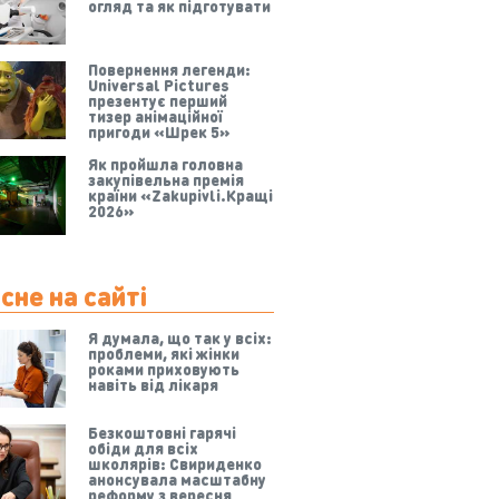
огляд та як підготувати
Повернення легенди:
Universal Pictures
презентує перший
тизер анімаційної
пригоди «Шрек 5»
Як пройшла головна
закупівельна премія
країни «Zakupivli.Кращі
2026»
сне на сайті
Я думала, що так у всіх:
проблеми, які жінки
роками приховують
навіть від лікаря
Безкоштовні гарячі
обіди для всіх
школярів: Свириденко
анонсувала масштабну
реформу з вересня