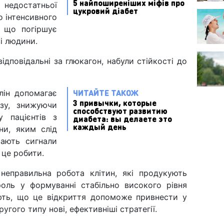
5 найпоширеніших міфів про
недостатньої
цукровий діабет
то інтенсивного
, що погіршує
і людини.
ідповідальні за глюкагон, набули стійкості до
ЧИТАЙТЕ ТАКОЖ
лін допомагає
3 привычки, которые
озу, знижуючи
способствуют развитию
у пацієнтів з
диабета: вы делаете это
каждый день
ни, яким слід
вають сигнали
 це робити.
неправильна робота клітин, які продукують
 роль у формуванні стабільно високого рівня
ують, що це відкриття допоможе привнести у
угого типу нові, ефективніші стратегії.