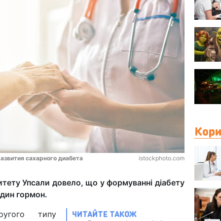
Кори
азвития сахарного диабета
istockphoto.com
итету Упсали довело, що у формуванні діабету
один гормон.
ЧИТАЙТЕ ТАКОЖ
ругого типу