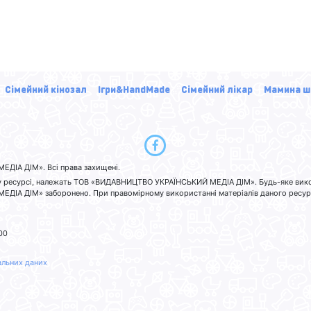
Сімейний кінозал
Ігри&HandMade
Сімейний лікар
Мамина ш
ДІА ДІМ». Всі права захищені.
ьому ресурсі, належать ТОВ «ВИДАВНИЦТВО УКРАЇНСЬКИЙ МЕДІА ДІМ». Будь-яке вик
А ДІМ» заборонено. При правомірному використанні матеріалів даного ресурсу
00
альних даних