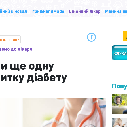
йний кінозал
Ігри&HandMade
Сімейний лікар
Мамина ш
ксклюзиви
демо до лікаря
ли ще одну
итку діабету
Попу