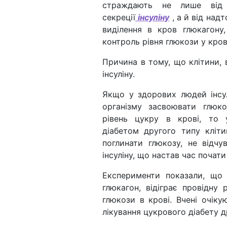
страждають не лише від 
секреції
інсуліну
, а й від над
виділення в кров глюкагону
контроль рівня глюкози у кров
Причина в тому, що клітини, в
інсуліну.
Якщо у здорових людей інсу
організму засвоювати глюк
рівень цукру в крові, то 
діабетом другого типу кліти
поглинати глюкозу, не відчу
інсуліну, що настав час почати
Експерименти показали, що 
глюкагон, відіграє провідну
глюкози в крові. Вчені очік
лікування цукрового діабету др