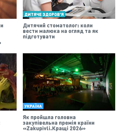
ДИТЯЧЕ ЗДОРОВ'Я
ти
Дитячий стоматолог: коли
вести малюка на огляд та як
підготувати
ь
УКРАЇНА
Як пройшла головна
є
закупівельна премія країни
«Zakupivli.Кращі 2026»