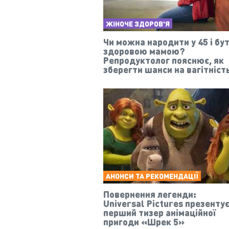
ЖІНОЧЕ ЗДОРОВ'Я
Чи можна народити у 45 і бу
здоровою мамою?
Репродуктолог пояснює, як
зберегти шанси на вагітніст
АНОНСИ ТА РЕКОМЕНДАЦІЇ
Повернення легенди:
Universal Pictures презенту
перший тизер анімаційної
пригоди «Шрек 5»