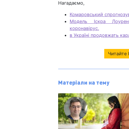
Нагадаємо,
Комаровський спрогнозув
Модель Іскра Лоуре
коронавірус.
в Україні продовжать кар
Читайте 
Матеріали на тему