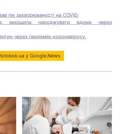
ав пік захворюваності на COVID.
нс вирішила народжувати вдома через
антин через пандемію коронавірусу.
Kolobok.ua у Google.News