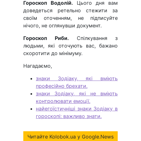
Гороскоп Водолій.
Цього дня вам
доведеться ретельно стежити за
своїм оточенням, не підписуйте
нічого, не оглянувши документ.
Гороскоп Риби.
Спілкування з
людьми, які оточують вас, бажано
скоротити до мінімуму.
Нагадаємо,
знаки Зодіаку, які вміють
професійно брехати.
знаки Зодіаку, які не вміють
контролювати емоції.
найегоїстичніші знаки Зодіаку в
гороскопі: важливо знати.
Читайте Kolobok.ua у Google.News