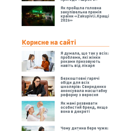
Як пройшла головна
закупівельна премія
країни «Zakupivli.Кращі
2026»
Корисне на сайті
Я думала, що так у всіх:
проблеми, які жінки
роками приховують
навіть від лікаря
Безкоштовні гарячі
обіди для всіх
школярів: Свириденко
анонсувала масштабну
реформу з вересня
Як мамі розвивати
особистий бренд, якщо
вона в декреті
Чому дитина бере чуже: