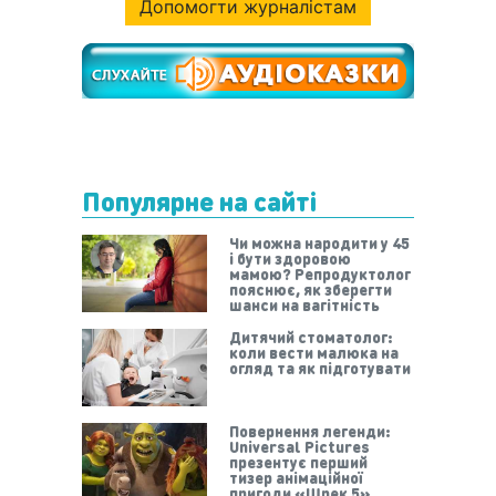
Допомогти журналістам
Популярне на сайті
Чи можна народити у 45
і бути здоровою
мамою? Репродуктолог
пояснює, як зберегти
шанси на вагітність
Дитячий стоматолог:
коли вести малюка на
огляд та як підготувати
Повернення легенди:
Universal Pictures
презентує перший
тизер анімаційної
пригоди «Шрек 5»