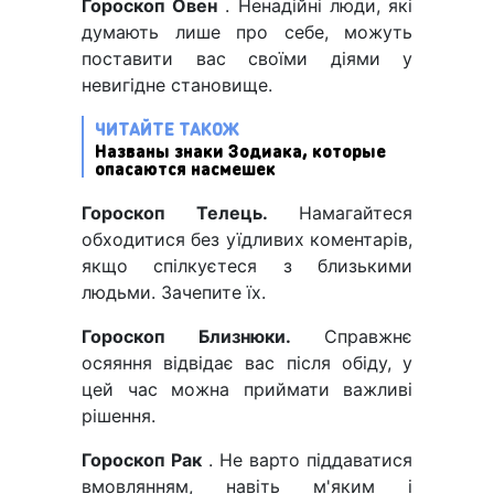
Гороскоп Овен
. Ненадійні люди, які
думають лише про себе, можуть
поставити вас своїми діями у
невигідне становище.
ЧИТАЙТЕ ТАКОЖ
Названы знаки Зодиака, которые
опасаются насмешек
Гороскоп Телець.
Намагайтеся
обходитися без уїдливих коментарів,
якщо спілкуєтеся з близькими
людьми. Зачепите їх.
Гороскоп Близнюки.
Справжнє
осяяння відвідає вас після обіду, у
цей час можна приймати важливі
рішення.
Гороскоп Рак
. Не варто піддаватися
вмовлянням, навіть м'яким і