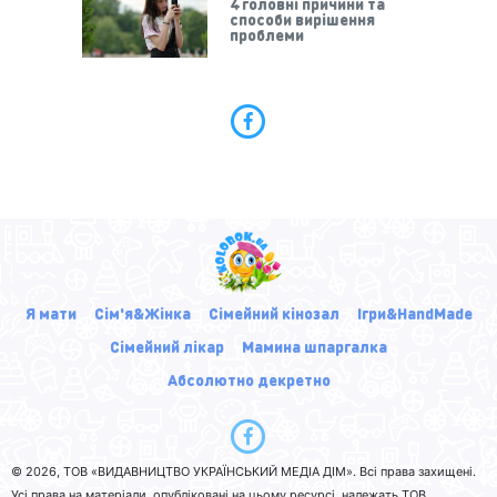
4 головні причини та
способи вирішення
проблеми
Я мати
Сім'я&Жінка
Сімейний кінозал
Ігри&HandMade
Сімейний лікар
Мамина шпаргалка
Абсолютно декретно
© 2026, ТОВ «ВИДАВНИЦТВО УКРАЇНСЬКИЙ МЕДІА ДІМ». Всі права захищені.
Усі права на матеріали, опубліковані на цьому ресурсі, належать ТОВ