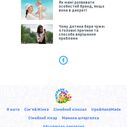
Як мамі розвивати
особистий бренд, якщо
вона в декреті
Чому дитина бере чуже:
4 головні причини та
способи вирішення
проблеми
Я мати
Сім'я&Жінка
Сімейний кінозал
Ігри&HandMade
Сімейний лікар
Мамина шпаргалка
Абсолютно декретно