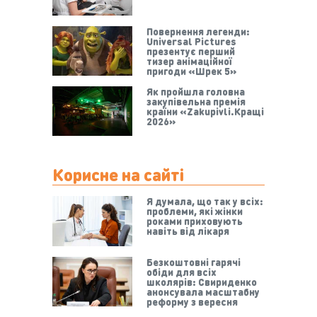
Повернення легенди:
Universal Pictures
презентує перший
тизер анімаційної
пригоди «Шрек 5»
Як пройшла головна
закупівельна премія
країни «Zakupivli.Кращі
2026»
Корисне на сайті
Я думала, що так у всіх:
проблеми, які жінки
роками приховують
навіть від лікаря
Безкоштовні гарячі
обіди для всіх
школярів: Свириденко
анонсувала масштабну
реформу з вересня