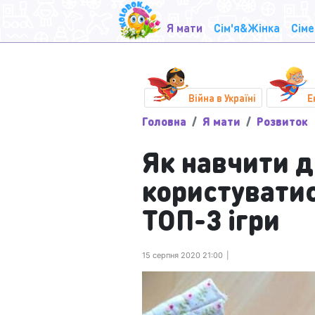
Я мати
Сім'я&Жінка
Сіме
Війна в Україні
Е
Головна
Я мати
Розвиток
Як навчити 
користувати
ТОП-3 ігри
15 серпня 2020 21:00