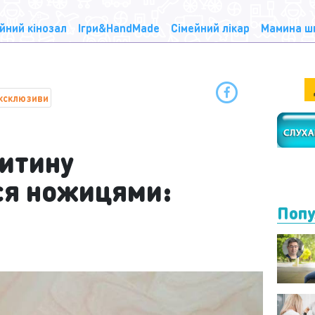
йний кінозал
Ігри&HandMade
Сімейний лікар
Мамина ш
ксклюзиви
дитину
ся ножицями:
Попу