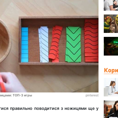
Кори
ницами: ТОП-3 игры
pinterest
итися правильно поводитися з ножицями ще у