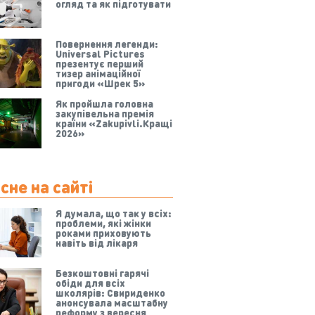
огляд та як підготувати
Повернення легенди:
Universal Pictures
презентує перший
тизер анімаційної
пригоди «Шрек 5»
Як пройшла головна
закупівельна премія
країни «Zakupivli.Кращі
2026»
сне на сайті
Я думала, що так у всіх:
проблеми, які жінки
роками приховують
навіть від лікаря
Безкоштовні гарячі
обіди для всіх
школярів: Свириденко
анонсувала масштабну
реформу з вересня