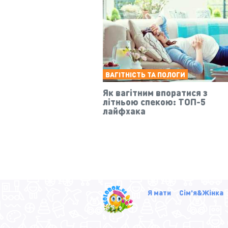
ВАГІТНІСТЬ ТА ПОЛОГИ
Як вагітним впоратися з
літньою спекою: ТОП-5
лайфхака
Я мати
Сім'я&Жінка