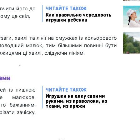
ЧИТАЙТЕ ТАКОЖ
вчити його до
Как правильно чередовать
ому це скіл.
игрушки ребенка
аги, хвилі та лінії на смужках із кольорового
 молодший малюк, тим більшими повинні бути
ожицями ці хвилі, слідуючи лініям.
ками
ЧИТАЙТЕ ТАКОЖ
дей із пишною
Игрушки на елку своими
е малюкові
руками: из проволоки, из
ого бажанням.
ткани, из пряжи
ізати зачіску,