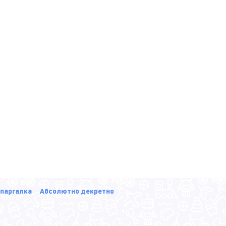
паргалка
Абсолютно декретно