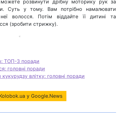
 можете розвинути дрібну моторику рук за
ки. Суть у тому. Вам потрібно намалювати
еї волосся. Потім віддайте її дитині та
сся (зробити стрижку).
ю: ТОП-3 поради
я: головні поради
кукурудзу влітку: головні поради
Kolobok.ua у Google.News