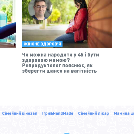
ЖІНОЧЕ ЗДОРОВ'Я
Чи можна народити у 45 і бути
здоровою мамою?
Репродуктолог пояснює, як
зберегти шанси на вагітність
Сімейний кінозал
Ігри&HandMade
Сімейний лікар
Мамина ш