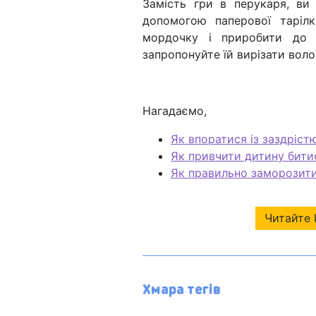
Замість гри в перукаря, ви
допомогою паперової таріл
мордочку і приробити до н
запропонуйте їй вирізати воло
Нагадаємо,
Як впоратися із заздріст
Як привчити дитину битис
Як правильно заморозити 
Читайте 
Хмара тегів