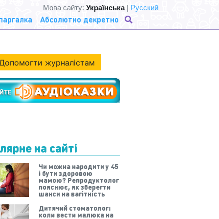
Мова сайту:
Українська
|
Русский
паргалка
Абсолютно декретно
Допомогти журналістам
лярне на сайті
Чи можна народити у 45
і бути здоровою
мамою? Репродуктолог
пояснює, як зберегти
шанси на вагітність
Дитячий стоматолог:
коли вести малюка на