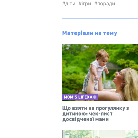
діти
ігри
поради
Матеріали на тему
MOM'S LIFEХАКІ
Що взяти на прогулянку з
дитиною: чек-лист
досвідченої мами