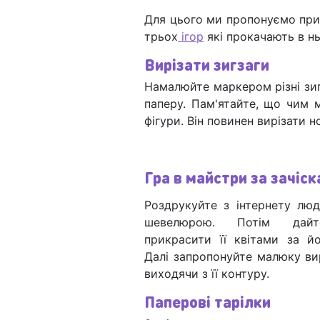
Для цього ми пропонуємо при
трьох
ігор
які прокачають в нь
Вирізати зигзаги
Намалюйте маркером різні зигз
паперу. Пам'ятайте, що чим
фігури. Він повинен вирізати н
Гра в майстри за зачіс
Роздрукуйте з інтернету лю
шевелюрою. Потім дайт
прикрасити її квітами за й
Далі запропонуйте малюку вир
виходячи з її контуру.
Паперові тарілки