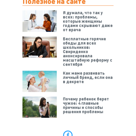
Полезное на сайте
Я думала, что так у
всех: проблемы,
которые женщины
годами скрывают даже
от врача
Бесплатные горячие
обеды для всех
школьников:
Свириденко
анонсировала
масштабную реформу с
сентября
Как маме развивать
личный бренд, если она
в декрете
Почему ребенок берет
чужое: 4 главные
причины и способы
решения проблемы