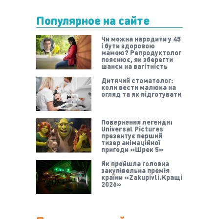
Популярное на сайте
Чи можна народити у 45
і бути здоровою
мамою? Репродуктолог
пояснює, як зберегти
шанси на вагітність
Дитячий стоматолог:
коли вести малюка на
огляд та як підготувати
Повернення легенди:
Universal Pictures
презентує перший
тизер анімаційної
пригоди «Шрек 5»
Як пройшла головна
закупівельна премія
країни «Zakupivli.Кращі
2026»