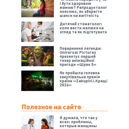
і бути здоровою
мамою? Репродуктолог
пояснює, як зберегти
шанси на вагітність
Дитячий стоматолог:
коли вести малюка на
огляд та як підготувати
Повернення легенди:
Universal Pictures
презентує перший
тизер анімаційної
пригоди «Шрек 5»
Як пройшла головна
закупівельна премія
країни «Zakupivli.Кращі
2026»
Полезное на сайте
Я думала, что так у
всех: проблемы,
которые женщины