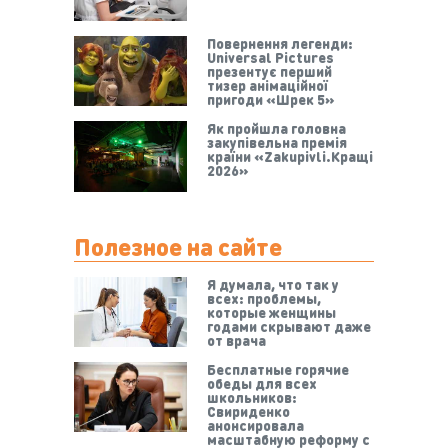
Повернення легенди:
Universal Pictures
презентує перший
тизер анімаційної
пригоди «Шрек 5»
Як пройшла головна
закупівельна премія
країни «Zakupivli.Кращі
2026»
Полезное на сайте
Я думала, что так у
всех: проблемы,
которые женщины
годами скрывают даже
от врача
Бесплатные горячие
обеды для всех
школьников:
Свириденко
анонсировала
масштабную реформу с