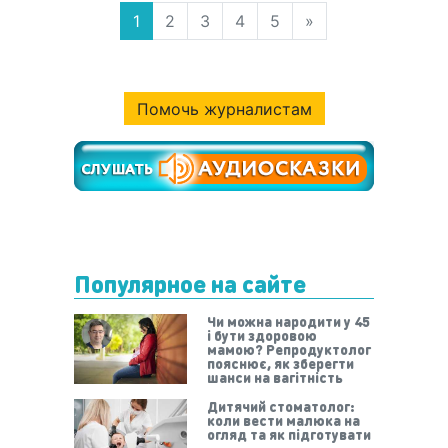
1
2
3
4
5
»
Помочь журналистам
Популярное на сайте
Чи можна народити у 45
і бути здоровою
мамою? Репродуктолог
пояснює, як зберегти
шанси на вагітність
Дитячий стоматолог:
коли вести малюка на
огляд та як підготувати