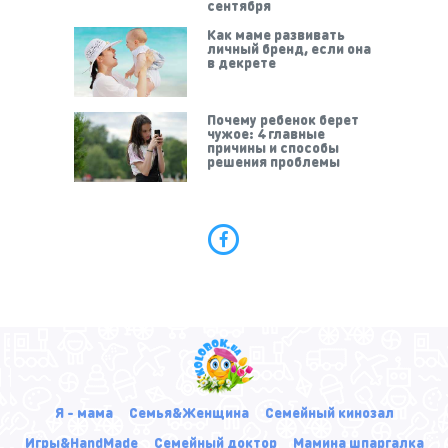
сентября
Как маме развивать
личный бренд, если она
в декрете
Почему ребенок берет
чужое: 4 главные
причины и способы
решения проблемы
Я - мама
Семья&Женщина
Семейный кинозал
Игры&HandMade
Семейный доктор
Мамина шпаргалка