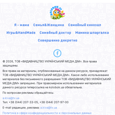
Я - мама
Семья&Женщина
Семейный кинозал
Игры&HandMade
Семейный доктор
Мамина шпаргалка
Совершенно декретно
© 2026, ТОВ «ВИДАВНИЦТВО УКРАЇНСЬКИЙ МЕДІА ДІМ». Все права
защищены.
Все права на материалы, опубликованные на данном ресурсе, принадлежат
ТОВ «ВИДАВНИЦТВО УКРАЇНСЬКИЙ МЕДІА ДІМ». Какое-либо использование
материалов без письменного разрешения ТОВ «ВИДАВНИЦТВО УКРАЇНСЬКИЙ
МЕДІА ДІМ» запрещено. При правомерном использовании материалов
данного ресурса гиперссылка на kolobok.ua обязательна.
По вопросам рекламы обращайтесь:
a.kiva@tv.ua
Тел: +38 (044) 207-33-05, +38 (044) 207-97-00
E-mail редакции, реклама:
a.kiva@tv.ua
Политика в сфере конфиденциальности и персональных данных