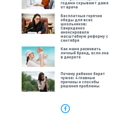
годами скрывают даже
от врача
Бесплатные горячие
обеды для всех
школьников:
Свириденко
анонсировала
масштабную реформу с
сентября
Как маме развивать
личный бренд, если она
в декрете
Почему ребенок берет
чужое: 4 главные
причины и способы
решения проблемы