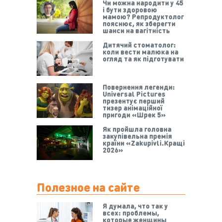
Чи можна народити у 45
і бути здоровою
мамою? Репродуктолог
пояснює, як зберегти
шанси на вагітність
Дитячий стоматолог:
коли вести малюка на
огляд та як підготувати
Повернення легенди:
Universal Pictures
презентує перший
тизер анімаційної
пригоди «Шрек 5»
Як пройшла головна
закупівельна премія
країни «Zakupivli.Кращі
2026»
Полезное на сайте
Я думала, что так у
всех: проблемы,
которые женщины