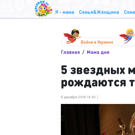
Я - мама
Семья&Женщина
Семе
Война в Украине
Главная
Мама дня
5 звездных м
рождаются т
9 декабря 2019 14:30