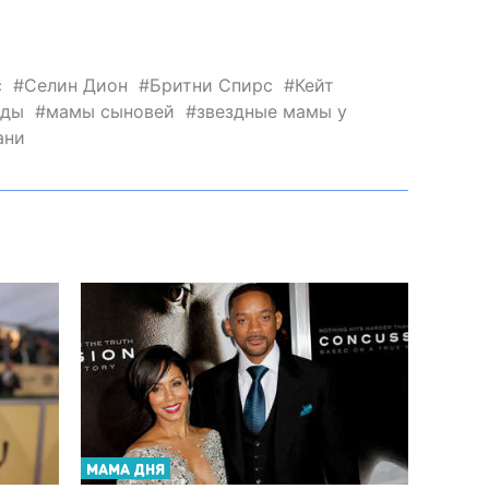
с
Селин Дион
Бритни Спирс
Кейт
зды
мамы сыновей
звездные мамы у
ани
МАМА ДНЯ