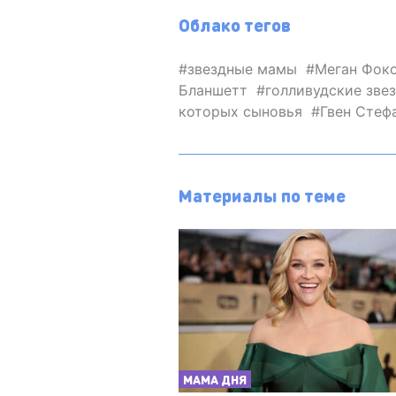
Облако тегов
звездные мамы
Меган Фок
Бланшетт
голливудские зве
которых сыновья
Гвен Стеф
Материалы по теме
МАМА ДНЯ