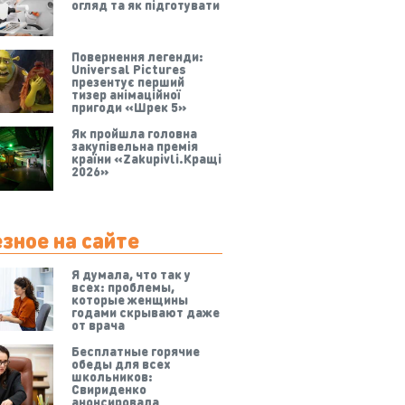
огляд та як підготувати
Повернення легенди:
Universal Pictures
презентує перший
тизер анімаційної
пригоди «Шрек 5»
Як пройшла головна
закупівельна премія
країни «Zakupivli.Кращі
2026»
зное на сайте
Я думала, что так у
всех: проблемы,
которые женщины
годами скрывают даже
от врача
Бесплатные горячие
обеды для всех
школьников:
Свириденко
анонсировала