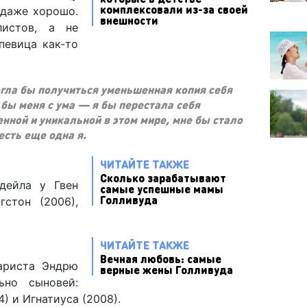
комплексовали из-за своей
 даже хорошо.
внешности
листов, а не
певица как-то
огла бы получиться уменьшенная копия себя
 бы меня с ума — я бы перестала себя
нной и уникальной в этом мире, мне бы стало
есть еще одна я.
ЧИТАЙТЕ ТАКЖЕ
Сколько зарабатывают
сдейла у Гвен
самые успешные мамы
Голливуда
гстон (2006),
ЧИТАЙТЕ ТАКЖЕ
Вечная любовь: самые
ариста Эндрю
верные жены Голливуда
ьно сыновей:
) и Игнатиуса (2008).