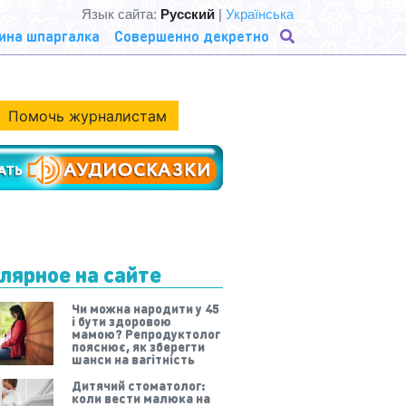
Язык сайта:
Русский
|
Українська
ина шпаргалка
Совершенно декретно
Помочь журналистам
лярное на сайте
Чи можна народити у 45
і бути здоровою
мамою? Репродуктолог
пояснює, як зберегти
шанси на вагітність
Дитячий стоматолог:
коли вести малюка на