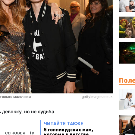
Поле
только мальчики
gettyimages.co.uk
девочку, но не судьба.
ЧИТАЙТЕ ТАКЖЕ
5 голливудских мам,
о сыновья (у
которые в детстве