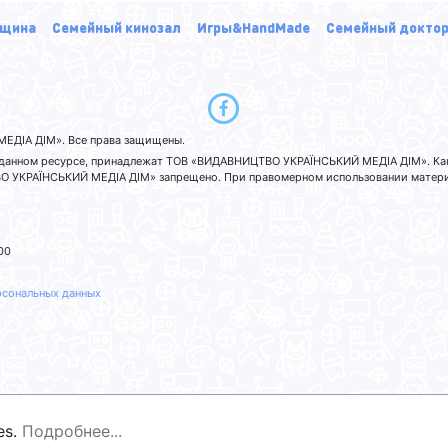
щина
Семейный кинозал
Игры&HandMade
Семейный докто
ЕДІА ДІМ». Все права защищены.
а данном ресурсе, принадлежат ТОВ «ВИДАВНИЦТВО УКРАЇНСЬКИЙ МЕДІА ДІМ». Ка
 УКРАЇНСЬКИЙ МЕДІА ДІМ» запрещено. При правомерном использовании материа
00
рсональных данных
es.
Подробнее...