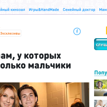
йный кинозал
Игры&HandMade
Семейный доктор
Мам
Эксклюзивы
ам, у которых
олько мальчики
Попу