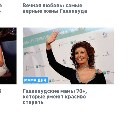
е
Вечная любовь: самые
-
верные жены Голливуда
МАМА ДНЯ
5
Голливудские мамы 70+,
которые умеют красиво
стареть