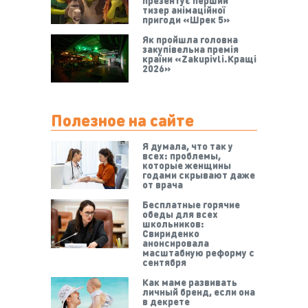
презентує перший
тизер анімаційної
пригоди «Шрек 5»
Як пройшла головна
закупівельна премія
країни «Zakupivli.Кращі
2026»
Полезное на сайте
Я думала, что так у
всех: проблемы,
которые женщины
годами скрывают даже
от врача
Бесплатные горячие
обеды для всех
школьников:
Свириденко
анонсировала
масштабную реформу с
сентября
Как маме развивать
личный бренд, если она
в декрете