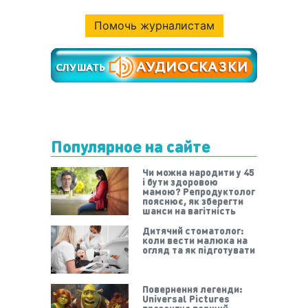
Помочь журналистам
Популярное на сайте
Чи можна народити у 45
і бути здоровою
мамою? Репродуктолог
пояснює, як зберегти
шанси на вагітність
Дитячий стоматолог:
коли вести малюка на
огляд та як підготувати
Повернення легенди:
Universal Pictures