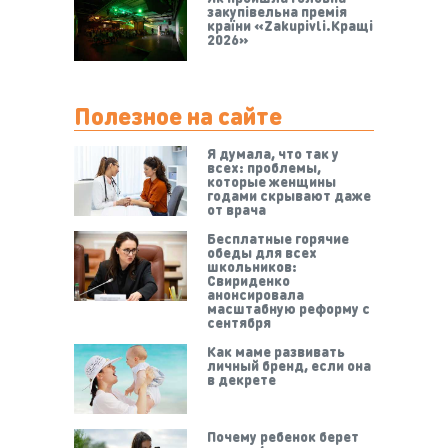
закупівельна премія
країни «Zakupivli.Кращі
2026»
Полезное на сайте
Я думала, что так у
всех: проблемы,
которые женщины
годами скрывают даже
от врача
Бесплатные горячие
обеды для всех
школьников:
Свириденко
анонсировала
масштабную реформу с
сентября
Как маме развивать
личный бренд, если она
в декрете
Почему ребенок берет