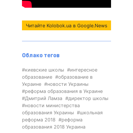
Читайте Kolobok.ua в Google.News
Облако тегов
киевские школы
интересное
образование
образование в
Украине
новости Украины
реформа образования в Украине
Дмитрий Ламза
директор школы
новости министерства
образования Украины
школьная
реформа 2018
реформа
образования 2018 Украина