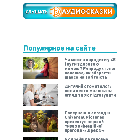
Популярное на сайте
Чи можна народити у 45
і бути здоровою
мамою? Репродуктолог
пояснює, як зберегти
шанси на вагітність
Дитячий стоматолог:
коли вести малюка на
огляд та як підготувати
Повернення легенди:
Universal Pictures
презентує перший
тизер анімаційної
пригоди «Шрек 5»
Як пройшла головна