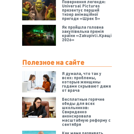
Повернення легенди:
Universal Pictures
презентує перший
тизер анімаційної
пригоди «Шрек 5»
Як пройшла головна
закупівельна премія
країни «Zakupivli.Кращі
2026»
Полезное на сайте
Я думала, что так у
всех: проблемы,
которые женщины
годами скрывают даже
от врача
Бесплатные горячие
обеды для всех
школьников:
Свириденко
анонсировала
масштабную реформу с
сентября
Как маме развивать