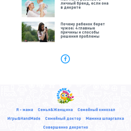
личный бренд, если она
в декрете
Почему ребенок берет
чужое: 4 главные
причины и способы
решения проблемы
Я - мама
Семья&Женщина
Семейный кинозал
Игры&HandMade
Семейный доктор
Мамина шпаргалка
Совершенно декретно