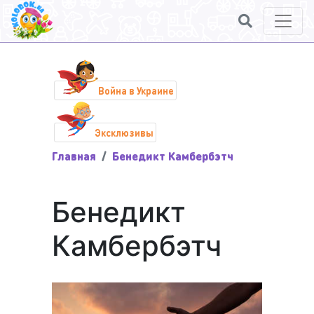
Война в Украине
Эксклюзивы
Главная
Бенедикт Камбербэтч
Бенедикт
Камбербэтч