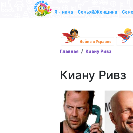
Я - мама
Семья&Женщина
Семе
Война в Украине
Главная
Киану Ривз
Киану Ривз