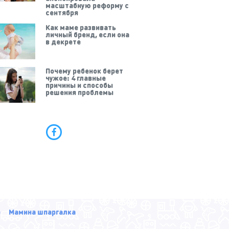
масштабную реформу с
сентября
Как маме развивать
личный бренд, если она
в декрете
Почему ребенок берет
чужое: 4 главные
причины и способы
решения проблемы
р
Мамина шпаргалка