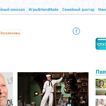
йный кинозал
Игры&HandMade
Семейный доктор
Мам
Эксклюзивы
Поп