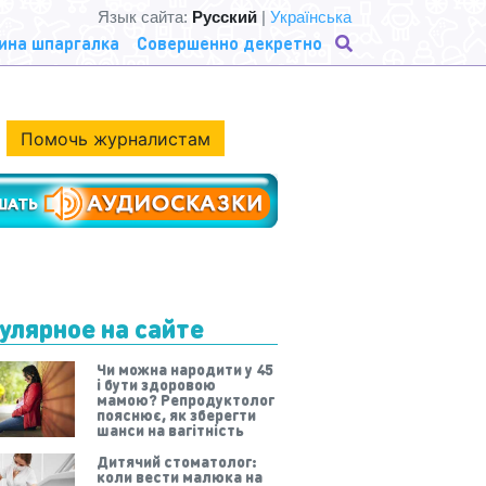
Язык сайта:
Русский
|
Українська
ина шпаргалка
Совершенно декретно
Помочь журналистам
улярное на сайте
Чи можна народити у 45
і бути здоровою
мамою? Репродуктолог
пояснює, як зберегти
шанси на вагітність
Дитячий стоматолог:
коли вести малюка на