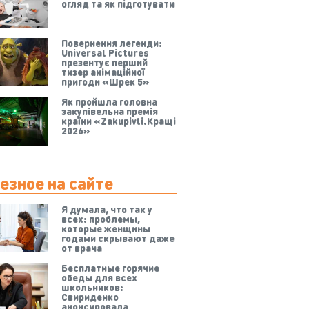
огляд та як підготувати
Повернення легенди:
Universal Pictures
презентує перший
тизер анімаційної
пригоди «Шрек 5»
Як пройшла головна
закупівельна премія
країни «Zakupivli.Кращі
2026»
езное на сайте
Я думала, что так у
всех: проблемы,
которые женщины
годами скрывают даже
от врача
Бесплатные горячие
обеды для всех
школьников:
Свириденко
анонсировала