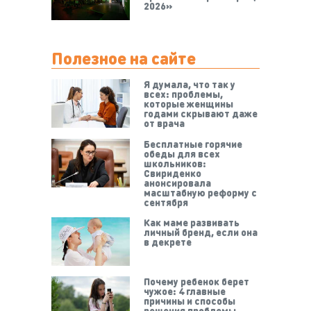
2026»
Полезное на сайте
Я думала, что так у
всех: проблемы,
которые женщины
годами скрывают даже
от врача
Бесплатные горячие
обеды для всех
школьников:
Свириденко
анонсировала
масштабную реформу с
сентября
Как маме развивать
личный бренд, если она
в декрете
Почему ребенок берет
чужое: 4 главные
причины и способы
решения проблемы