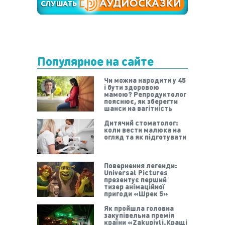
Популярное на сайте
Чи можна народити у 45
і бути здоровою
мамою? Репродуктолог
пояснює, як зберегти
шанси на вагітність
Дитячий стоматолог:
коли вести малюка на
огляд та як підготувати
Повернення легенди:
Universal Pictures
презентує перший
тизер анімаційної
пригоди «Шрек 5»
Як пройшла головна
закупівельна премія
країни «Zakupivli.Кращі