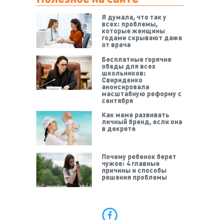
Я думала, что так у
всех: проблемы,
которые женщины
годами скрывают даже
от врача
Бесплатные горячие
обеды для всех
школьников:
Свириденко
анонсировала
масштабную реформу с
сентября
Как маме развивать
личный бренд, если она
в декрете
Почему ребенок берет
чужое: 4 главные
причины и способы
решения проблемы