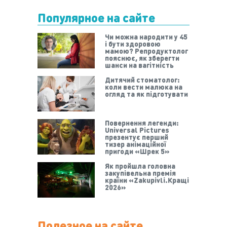
Популярное на сайте
Чи можна народити у 45
і бути здоровою
мамою? Репродуктолог
пояснює, як зберегти
шанси на вагітність
Дитячий стоматолог:
коли вести малюка на
огляд та як підготувати
Повернення легенди:
Universal Pictures
презентує перший
тизер анімаційної
пригоди «Шрек 5»
Як пройшла головна
закупівельна премія
країни «Zakupivli.Кращі
2026»
Полезное на сайте