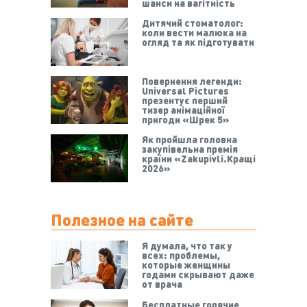
шанси на вагітність
Дитячий стоматолог:
коли вести малюка на
огляд та як підготувати
Повернення легенди:
Universal Pictures
презентує перший
тизер анімаційної
пригоди «Шрек 5»
Як пройшла головна
закупівельна премія
країни «Zakupivli.Кращі
2026»
Полезное на сайте
Я думала, что так у
всех: проблемы,
которые женщины
годами скрывают даже
от врача
Бесплатные горячие