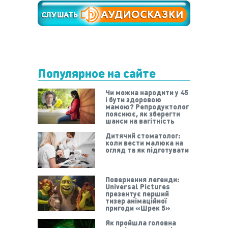
Популярное на сайте
Чи можна народити у 45
і бути здоровою
мамою? Репродуктолог
пояснює, як зберегти
шанси на вагітність
Дитячий стоматолог:
коли вести малюка на
огляд та як підготувати
Повернення легенди:
Universal Pictures
презентує перший
тизер анімаційної
пригоди «Шрек 5»
Як пройшла головна