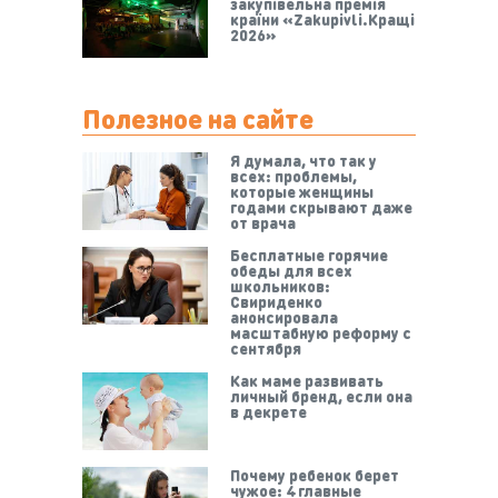
закупівельна премія
країни «Zakupivli.Кращі
2026»
Полезное на сайте
Я думала, что так у
всех: проблемы,
которые женщины
годами скрывают даже
от врача
Бесплатные горячие
обеды для всех
школьников:
Свириденко
анонсировала
масштабную реформу с
сентября
Как маме развивать
личный бренд, если она
в декрете
Почему ребенок берет
чужое: 4 главные