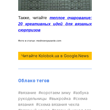
Также, читайте
теплое очарование:
20 креативных идей для вязаных
сюрпризов
Фото в статье: modnoevyazanie.com
Читайте Kolobok.ua в Google.News
Облако тегов
вязание
коротаем зиму
азбука
рукодельницы
выкройка
схема
вязания
схема вязания чехла