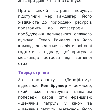
знає про давніх гігантів геть усе.
Проте спокій острова порушує
підступний мер Гамдінгер. Його
жадібність до природних ресурсів
призводить до катастрофи –
пробудження величезного сплячого
вулкана. Тепер Райдеру та його
команді доведеться задіяти всі свої
гаджети та відвагу, щоб врятувати
мешканців острова від вогняної
стихії.
Творці стрічки
За постановку «Динофільму»
відповідає
Кел Брункер
– режисер,
який вже подарував глядачам
попередні касові хіти франшизи:
«Щенячий патруль у кіно» та
«Щенячий патруль: Мегакіно». Його