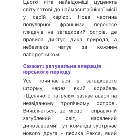
Цього літа найвідоміші цуценята
світу готові до наймасштабнішої місії
у своїй кар'єрі. Нова частина
популярної франшизи перенесе
глядачів на загадковий острів, де
правила диктує дика природа, а
небезпека чатує за кожним
папоротником.
Сюжет: рятувальна операція
юрського періоду
Усе починається з загадкового
шторму, через який корабель
«Щенячого патруля» зазнає аварії на
незвіданому тропічному острові.
Виявляється, це місце – справжній
загублений світ, населений
динозаврами! Тут команда зустрічає
нового друга – песика Рекса, який