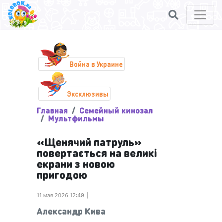
Война в Украине
Эксклюзивы
Главная
Семейный кинозал
Мультфильмы
«Щенячий патруль»
повертається на великі
екрани з новою
пригодою
11 мая 2026 12:49
Александр Кива