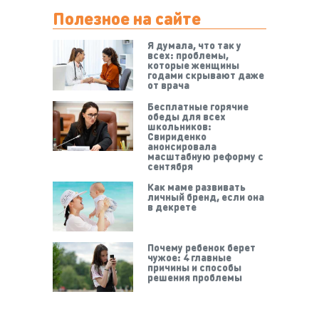
Полезное на сайте
Я думала, что так у
всех: проблемы,
которые женщины
годами скрывают даже
от врача
Бесплатные горячие
обеды для всех
школьников:
Свириденко
анонсировала
масштабную реформу с
сентября
Как маме развивать
личный бренд, если она
в декрете
Почему ребенок берет
чужое: 4 главные
причины и способы
решения проблемы