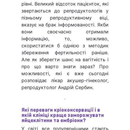
рівні. Великий відсоток пацієнток, які
звертаються до репродуктологів у
пізньому репродуктивному віці,
вказує на брак інформованості. Якби
вони своєчасно отримали
інформацію, то, можливо,
скористатися б однією з методик
збереження фертильності раніше.
Але як зберегти шанс на вагітність і
про що варто знати зараз? Про
можливості, які є вже сьогодні
розповідає лікар акушер-гінеколог,
репродуктолог Андрій Сербин.
Які переваги кріоконсервації і в
якій клініці краще заморожувати
яйцеклітини та ембріони?
У світі все популярнішими стають