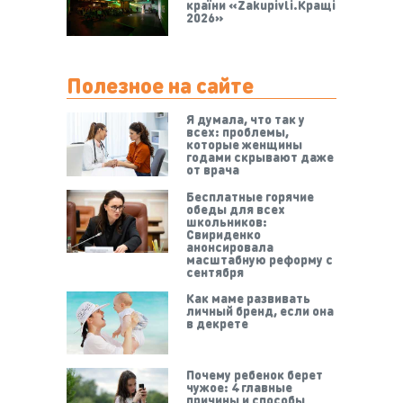
країни «Zakupivli.Кращі
2026»
Полезное на сайте
Я думала, что так у
всех: проблемы,
которые женщины
годами скрывают даже
от врача
Бесплатные горячие
обеды для всех
школьников:
Свириденко
анонсировала
масштабную реформу с
сентября
Как маме развивать
личный бренд, если она
в декрете
Почему ребенок берет
чужое: 4 главные
причины и способы