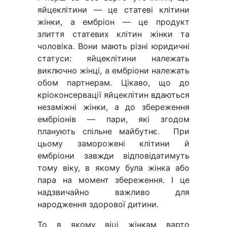
яйцеклітини — це статеві клітини
жінки, а ембріон — це продукт
злиття статевих клітин жінки та
чоловіка. Вони мають різні юридичні
статуси: яйцеклітини належать
виключно жінці, а ембріони належать
обом партнерам. Цікаво, що до
кріоконсервації яйцеклітин вдаються
незаміжні жінки, а до збереження
ембріонів — пари, які згодом
планують спільне майбутнє. При
цьому заморожені клітини й
ембріони завжди відповідатимуть
тому віку, в якому була жінка або
пара на момент збереження. І це
надзвичайно важливо для
народження здорової дитини.
То в якому віці жінкам варто