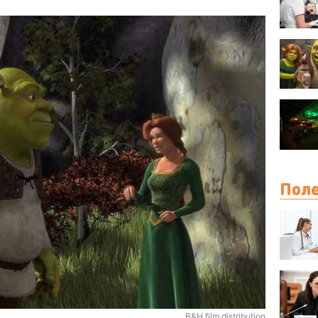
Поле
B&H film distribution