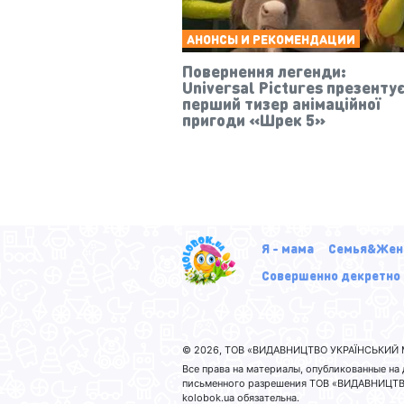
АНОНСЫ И РЕКОМЕНДАЦИИ
Повернення легенди:
Universal Pictures презенту
перший тизер анімаційної
пригоди «Шрек 5»
Я - мама
Семья&Жен
Совершенно декретно
© 2026, ТОВ «ВИДАВНИЦТВО УКРАЇНСЬКИЙ М
Все права на материалы, опубликованные н
письменного разрешения ТОВ «ВИДАВНИЦТВО
kolobok.ua обязательна.