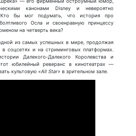
«Шрека» — его фирменный остроумный юмор,
ческими канонами Disney и невероятно
 Кто бы мог подумать, что история про
 болтливого Осла и своенравную принцессу
оменом на четверть века?
одной из самых успешных в мире, продолжая
й в соцсетях и на стриминговых платформах.
истории Далекого-Далекого Королевства и
этот юбилейный реверанс в кинотеатрах —
вать культовую
«All Star»
в зрительном зале.