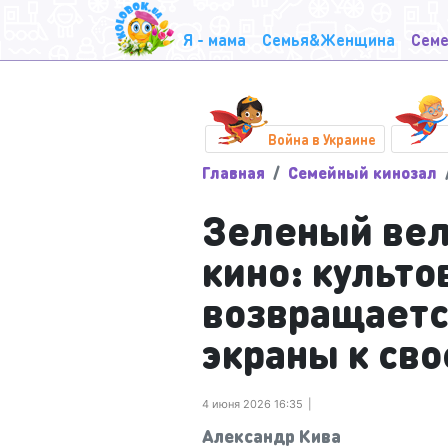
Я - мама
Семья&Женщина
Семе
Война в Украине
Главная
Семейный кинозал
Зеленый вел
кино: культ
возвращаетс
экраны к св
4 июня 2026 16:35
Александр Кива