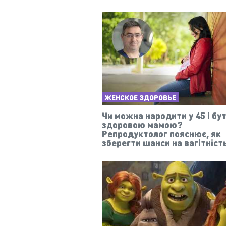
ЖЕНСКОЕ ЗДОРОВЬЕ
Чи можна народити у 45 і бу
здоровою мамою?
Репродуктолог пояснює, як
зберегти шанси на вагітніст