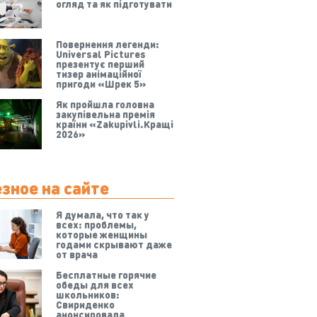
огляд та як підготувати
Повернення легенди:
Universal Pictures
презентує перший
тизер анімаційної
пригоди «Шрек 5»
Як пройшла головна
закупівельна премія
країни «Zakupivli.Кращі
2026»
зное на сайте
Я думала, что так у
всех: проблемы,
которые женщины
годами скрывают даже
от врача
Бесплатные горячие
обеды для всех
школьников:
Свириденко
анонсировала