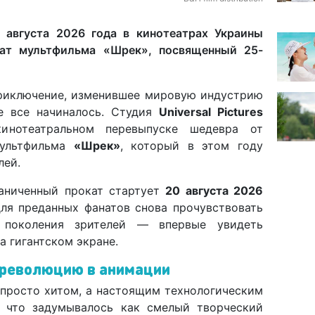
 августа 2026 года в кинотеатрах Украины
кат мультфильма «Шрек», посвященный 25-
риключение, изменившее мировую индустрию
де все начиналось. Студия
Universal Pictures
инотеатральном перевыпуске шедевра от
льтфильма
«Шрек»
, который в этом году
лей.
аниченный прокат стартует
20 августа 2026
для преданных фанатов снова прочувствовать
 поколения зрителей — впервые увидеть
а гигантском экране.
революцию в анимации
 просто хитом, а настоящим технологическим
, что задумывалось как смелый творческий