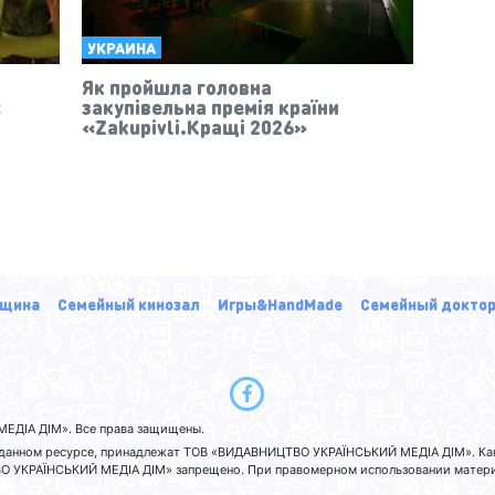
УКРАИНА
Як пройшла головна
є
закупівельна премія країни
«Zakupivli.Кращі 2026»
щина
Семейный кинозал
Игры&HandMade
Семейный докто
ЕДІА ДІМ». Все права защищены.
а данном ресурсе, принадлежат ТОВ «ВИДАВНИЦТВО УКРАЇНСЬКИЙ МЕДІА ДІМ». Ка
 УКРАЇНСЬКИЙ МЕДІА ДІМ» запрещено. При правомерном использовании материа