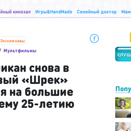
йный кинозал
Игры&HandMade
Семейный доктор
Мам
Эксклюзивы
Мультфильмы
икан снова в
овый «Шрек»
я на большие
Попу
оему 25-летию