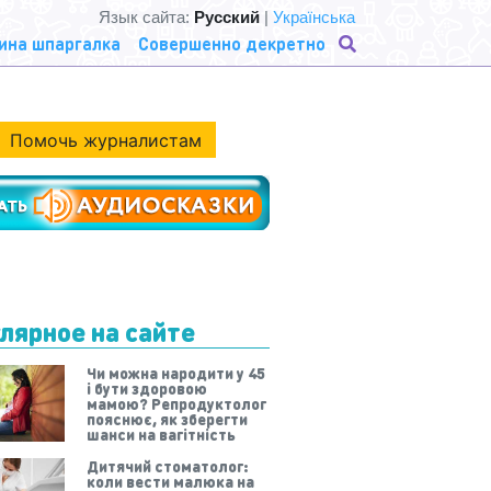
Язык сайта:
Русский
|
Українська
ина шпаргалка
Совершенно декретно
Помочь журналистам
лярное на сайте
Чи можна народити у 45
і бути здоровою
мамою? Репродуктолог
пояснює, як зберегти
шанси на вагітність
Дитячий стоматолог:
коли вести малюка на