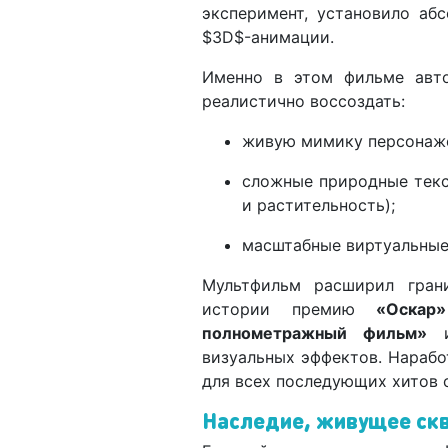
эксперимент, установило аб
$3D$-анимации.
Именно в этом фильме авт
реалистично воссоздать:
живую мимику персонаже
сложные природные текс
и растительность);
масштабные виртуальные
Мультфильм расширил гран
истории премию
«Оскар
полнометражный фильм»
и
визуальных эффектов. Нараб
для всех последующих хитов 
Наследие, живущее скв