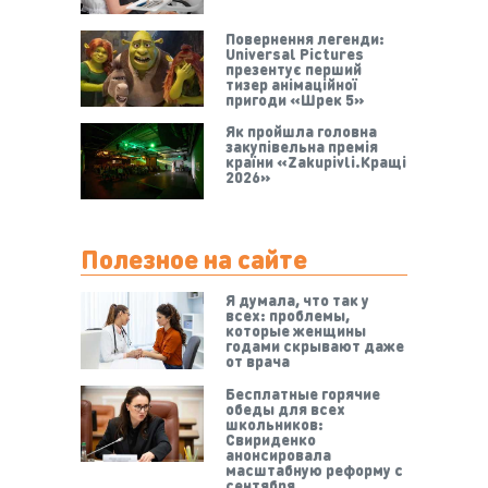
Повернення легенди:
Universal Pictures
презентує перший
тизер анімаційної
пригоди «Шрек 5»
Як пройшла головна
закупівельна премія
країни «Zakupivli.Кращі
2026»
Полезное на сайте
Я думала, что так у
всех: проблемы,
которые женщины
годами скрывают даже
от врача
Бесплатные горячие
обеды для всех
школьников:
Свириденко
анонсировала
масштабную реформу с
сентября