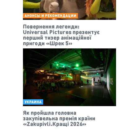
АНОНСЫ И РЕКОМЕНДАЦИИ
Повернення легенди:
Universal Pictures презентує
перший тизер анімаційної
пригоди «Шрек 5»
УКРАИНА
Як пройшла головна
закупівельна премія країни
«Zakupivli.Кращі 2026»