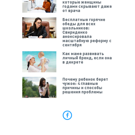
которые женщины
годами скрывают даже
от врача
Бесплатные горячие
обеды для всех
школьников:
Свириденко
анонсировала
масштабную реформу с
сентября
Как маме развивать
личный бренд, если она
в декрете
Почему ребенок берет
чужое: 4 главные
причины и способы
решения проблемы