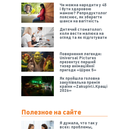
Чи можна народити у 45
і бути здоровою
мамою? Репродуктолог
пояснює, як зберегти
шанси на вагітність
Дитячий стоматолог:
коли вести малюка на
огляд та як підготувати
Повернення легенди:
Universal Pictures
презентує перший
тизер анімаційної
пригоди «Шрек 5»
Як пройшла головна
закупівельна премія
країни «Zakupivli.Кращі
2026»
Полезное на сайте
Я думала, что так у
всех: проблемы,