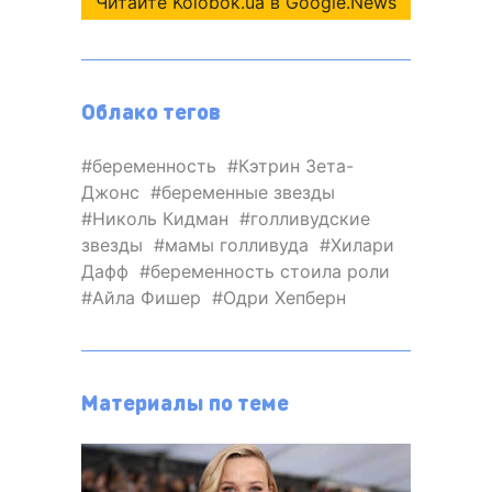
Читайте Kolobok.ua в Google.News
Облако тегов
беременность
Кэтрин Зета-
Джонс
беременные звезды
Николь Кидман
голливудские
звезды
мамы голливуда
Хилари
Дафф
беременность стоила роли
Айла Фишер
Одри Хепберн
Материалы по теме