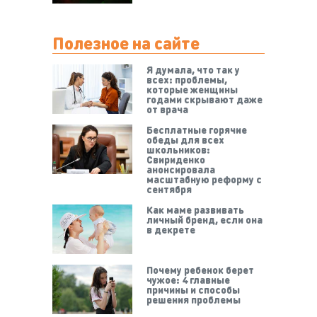
Полезное на сайте
Я думала, что так у
всех: проблемы,
которые женщины
годами скрывают даже
от врача
Бесплатные горячие
обеды для всех
школьников:
Свириденко
анонсировала
масштабную реформу с
сентября
Как маме развивать
личный бренд, если она
в декрете
Почему ребенок берет
чужое: 4 главные
причины и способы
решения проблемы