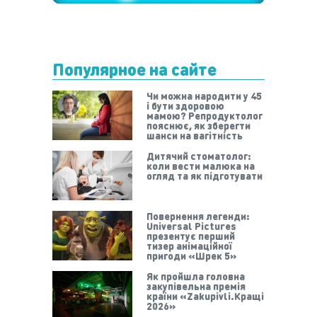
Популярное на сайте
Чи можна народити у 45
і бути здоровою
мамою? Репродуктолог
пояснює, як зберегти
шанси на вагітність
Дитячий стоматолог:
коли вести малюка на
огляд та як підготувати
Повернення легенди:
Universal Pictures
презентує перший
тизер анімаційної
пригоди «Шрек 5»
Як пройшла головна
закупівельна премія
країни «Zakupivli.Кращі
2026»