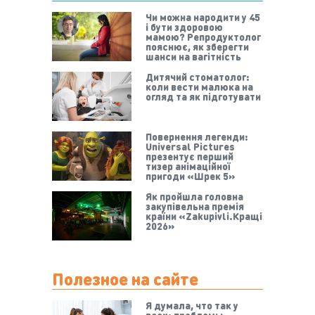
Чи можна народити у 45
і бути здоровою
мамою? Репродуктолог
пояснює, як зберегти
шанси на вагітність
Дитячий стоматолог:
коли вести малюка на
огляд та як підготувати
Повернення легенди:
Universal Pictures
презентує перший
тизер анімаційної
пригоди «Шрек 5»
Як пройшла головна
закупівельна премія
країни «Zakupivli.Кращі
2026»
Полезное на сайте
Я думала, что так у