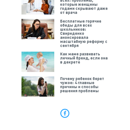
всех: проблемы,
которые женщины
годами скрывают даже
от врача
Бесплатные горячие
обеды для всех
школьников:
Свириденко
анонсировала
масштабную реформу с
сентября
Как маме развивать
личный бренд, если она
в декрете
Почему ребенок берет
чужое: 4 главные
причины и способы
решения проблемы