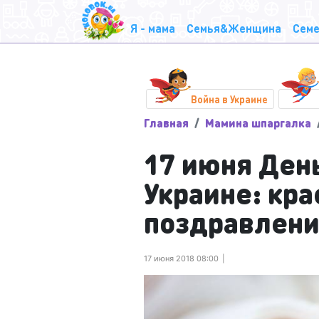
Я - мама
Семья&Женщина
Семе
Война в Украине
Главная
Мамина шпаргалка
17 июня Ден
Украине: кр
поздравлени
17 июня 2018 08:00