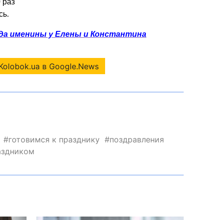
 раз
сь.
да именины у Елены и Константина
Kolobok.ua в Google.News
готовимся к празднику
поздравления
аздником