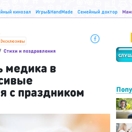
йный кинозал
Игры&HandMade
Семейный доктор
Мам
Эксклюзивы
Стихи и поздравления
ь медика в
асивые
я с праздником
Попу