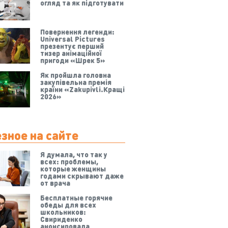
огляд та як підготувати
Повернення легенди:
Universal Pictures
презентує перший
тизер анімаційної
пригоди «Шрек 5»
Як пройшла головна
закупівельна премія
країни «Zakupivli.Кращі
2026»
зное на сайте
Я думала, что так у
всех: проблемы,
которые женщины
годами скрывают даже
от врача
Бесплатные горячие
обеды для всех
школьников:
Свириденко
анонсировала