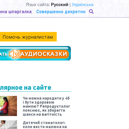
Язык сайта:
Русский
|
Українська
ина шпаргалка
Совершенно декретно
Помочь журналистам
лярное на сайте
Чи можна народити у 45
і бути здоровою
мамою? Репродуктолог
пояснює, як зберегти
шанси на вагітність
Дитячий стоматолог:
коли вести малюка на