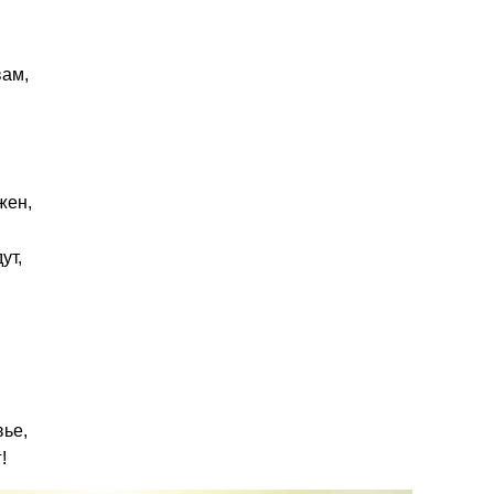
вам,
жен,
ут,
вье,
!