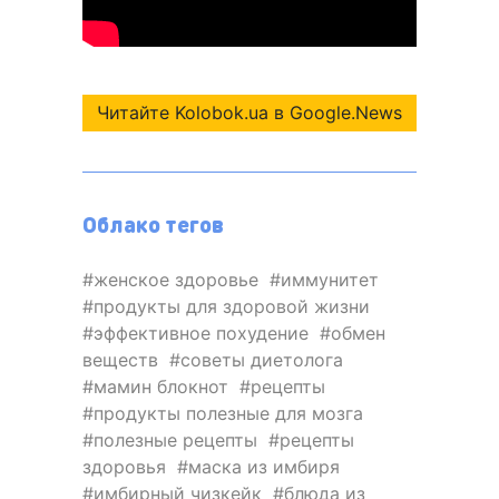
Читайте Kolobok.ua в Google.News
Облако тегов
женское здоровье
иммунитет
продукты для здоровой жизни
эффективное похудение
обмен
веществ
советы диетолога
мамин блокнот
рецепты
продукты полезные для мозга
полезные рецепты
рецепты
здоровья
маска из имбиря
имбирный чизкейк
блюда из