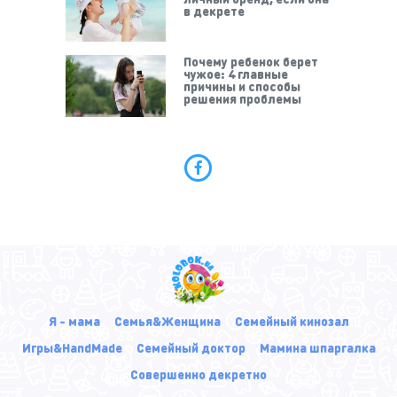
в декрете
Почему ребенок берет
чужое: 4 главные
причины и способы
решения проблемы
Я - мама
Семья&Женщина
Семейный кинозал
Игры&HandMade
Семейный доктор
Мамина шпаргалка
Совершенно декретно