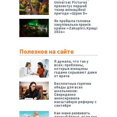
Universal Pictures
презентує перший
тизер анімаційної
пригоди «Шрек 5»
Як пройшла головна
закупівельна премія
країни «Zakupivli.Кращі
2026»
Полезное на сайте
Я думала, что так у
всех: проблемы,
которые женщины
годами скрывают даже
от врача
Бесплатные горячие
обеды для всех
школьников:
Свириденко
анонсировала
масштабную реформу с
сентября
Как маме развивать
личный бренд, если она