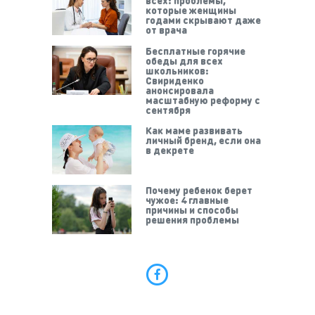
всех: проблемы,
которые женщины
годами скрывают даже
от врача
Бесплатные горячие
обеды для всех
школьников:
Свириденко
анонсировала
масштабную реформу с
сентября
Как маме развивать
личный бренд, если она
в декрете
Почему ребенок берет
чужое: 4 главные
причины и способы
решения проблемы