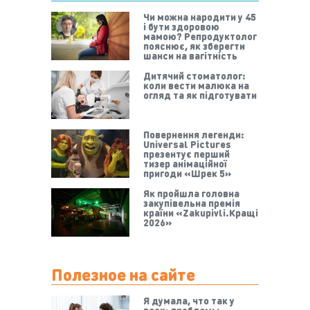
Чи можна народити у 45
і бути здоровою
мамою? Репродуктолог
пояснює, як зберегти
шанси на вагітність
Дитячий стоматолог:
коли вести малюка на
огляд та як підготувати
Повернення легенди:
Universal Pictures
презентує перший
тизер анімаційної
пригоди «Шрек 5»
Як пройшла головна
закупівельна премія
країни «Zakupivli.Кращі
2026»
Полезное на сайте
Я думала, что так у