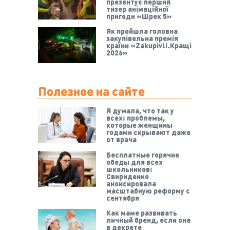
презентує перший
тизер анімаційної
пригоди «Шрек 5»
Як пройшла головна
закупівельна премія
країни «Zakupivli.Кращі
2026»
Полезное на сайте
Я думала, что так у
всех: проблемы,
которые женщины
годами скрывают даже
от врача
Бесплатные горячие
обеды для всех
школьников:
Свириденко
анонсировала
масштабную реформу с
сентября
Как маме развивать
личный бренд, если она
в декрете