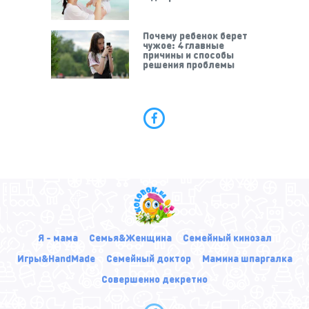
Почему ребенок берет
чужое: 4 главные
причины и способы
решения проблемы
Я - мама
Семья&Женщина
Семейный кинозал
Игры&HandMade
Семейный доктор
Мамина шпаргалка
Совершенно декретно