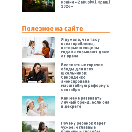
країни «Zakupivli.Кращі
2026»
Полезное на сайте
Я думала, что так у
всех: проблемы,
которые женщины
годами скрывают даже
от врача
Бесплатные горячие
обеды для всех
школьников:
Свириденко
анонсировала
масштабную реформу с
сентября
Как маме развивать
личный бренд, если она
в декрете
Почему ребенок берет
чужое: 4 главные
причины и способы