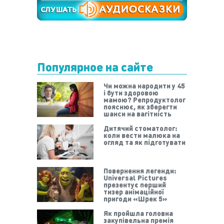
Популярное на сайте
Чи можна народити у 45
і бути здоровою
мамою? Репродуктолог
пояснює, як зберегти
шанси на вагітність
Дитячий стоматолог:
коли вести малюка на
огляд та як підготувати
Повернення легенди:
Universal Pictures
презентує перший
тизер анімаційної
пригоди «Шрек 5»
Як пройшла головна
закупівельна премія