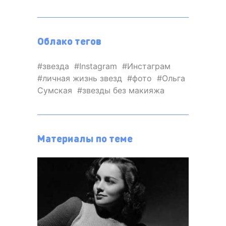
Облако тегов
звезда
Instagram
Инстаграм
личная жизнь звезд
фото
Ольга
Сумская
звезды без макияжа
Материалы по теме