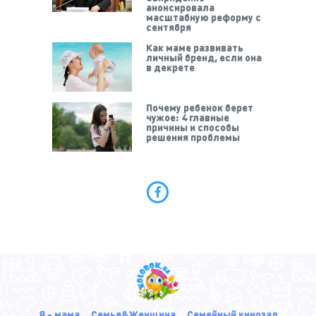
анонсировала
масштабную реформу с
сентября
Как маме развивать
личный бренд, если она
в декрете
Почему ребенок берет
чужое: 4 главные
причины и способы
решения проблемы
Я - мама
Семья&Женщина
Семейный кинозал