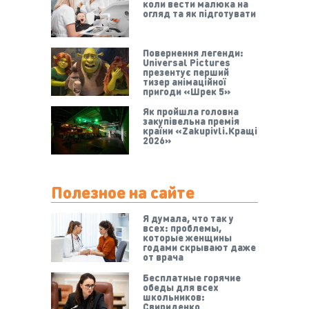
коли вести малюка на
огляд та як підготувати
Повернення легенди:
Universal Pictures
презентує перший
тизер анімаційної
пригоди «Шрек 5»
Як пройшла головна
закупівельна премія
країни «Zakupivli.Кращі
2026»
Полезное на сайте
Я думала, что так у
всех: проблемы,
которые женщины
годами скрывают даже
от врача
Бесплатные горячие
обеды для всех
школьников:
Свириденко