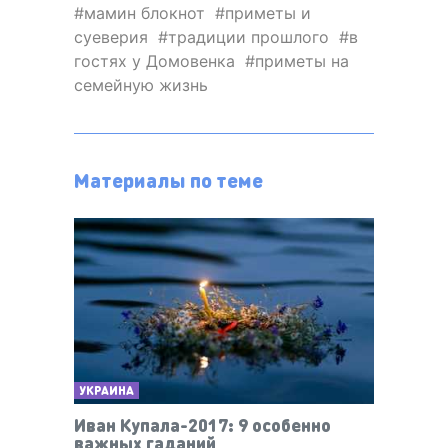
мамин блокнот
приметы и
суеверия
традиции прошлого
в
гостях у Домовенка
приметы на
семейную жизнь
Материалы по теме
УКРАИНА
Иван Купала-2017: 9 особенно
важных гаданий