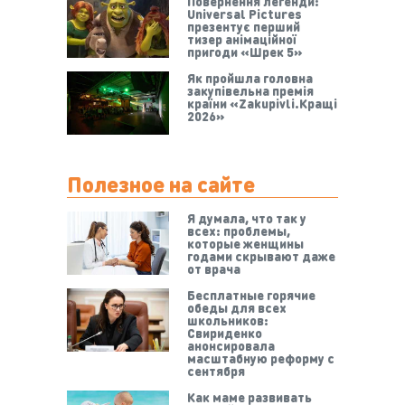
Повернення легенди:
Universal Pictures
презентує перший
тизер анімаційної
пригоди «Шрек 5»
Як пройшла головна
закупівельна премія
країни «Zakupivli.Кращі
2026»
Полезное на сайте
Я думала, что так у
всех: проблемы,
которые женщины
годами скрывают даже
от врача
Бесплатные горячие
обеды для всех
школьников:
Свириденко
анонсировала
масштабную реформу с
сентября
Как маме развивать