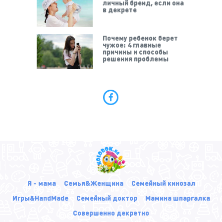
личный бренд, если она
в декрете
Почему ребенок берет
чужое: 4 главные
причины и способы
решения проблемы
Я - мама
Семья&Женщина
Семейный кинозал
Игры&HandMade
Семейный доктор
Мамина шпаргалка
Совершенно декретно