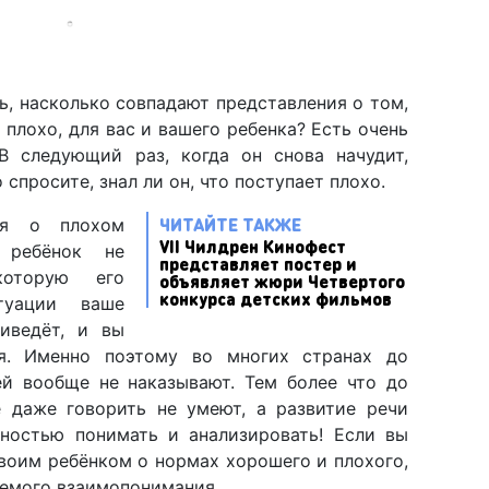
ь, насколько совпадают представления о том,
 плохо, для вас и вашего ребенка? Есть очень
В следующий раз, когда он снова начудит,
 спросите, знал ли он, что поступает плохо.
ЧИТАЙТЕ ТАКЖЕ
ия о плохом
VII Чилдрен Кинофест
 ребёнок не
представляет постер и
которую его
объявляет жюри Четвертого
конкурса детских фильмов
туации ваше
иведёт, и вы
ия. Именно поэтому во многих странах до
ей вообще не наказывают. Тем более что до
 даже говорить не умеют, а развитие речи
ностью понимать и анализировать! Если вы
своим ребёнком о нормах хорошего и плохого,
аемого взаимопонимания.