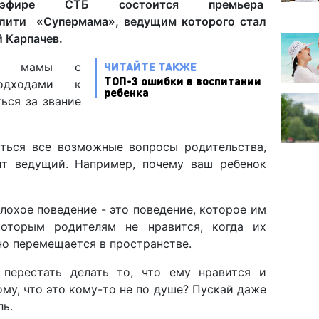
е СТБ состоится премьера
алити «Супермама», ведущим которого стал
 Карпачев.
ЧИТАЙТЕ ТАКЖЕ
ре мамы с
ТОП-3 ошибки в воспитании
одходами к
ребенка
ься за звание
ться все возможные вопросы родительства,
ит ведущий. Например, почему ваш ребенок
лохое поведение - это поведение, которое им
которым родителям не нравится, когда их
но перемещается в пространстве.
перестать делать то, что ему нравится и
му, что это кому-то не по душе? Пускай даже
ль.