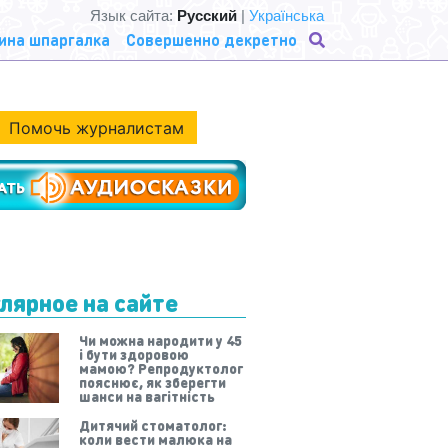
Язык сайта:
Русский
|
Українська
ина шпаргалка
Совершенно декретно
Помочь журналистам
лярное на сайте
Чи можна народити у 45
і бути здоровою
мамою? Репродуктолог
пояснює, як зберегти
шанси на вагітність
Дитячий стоматолог:
коли вести малюка на