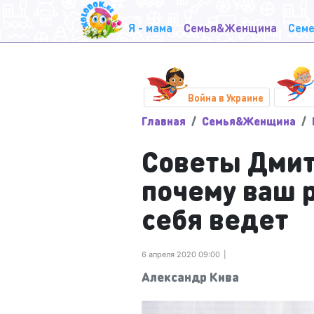
Я - мама
Семья&Женщина
Семе
Война в Украине
Главная
Семья&Женщина
Советы Дмит
почему ваш 
себя ведет
6 апреля 2020 09:00
Александр Кива