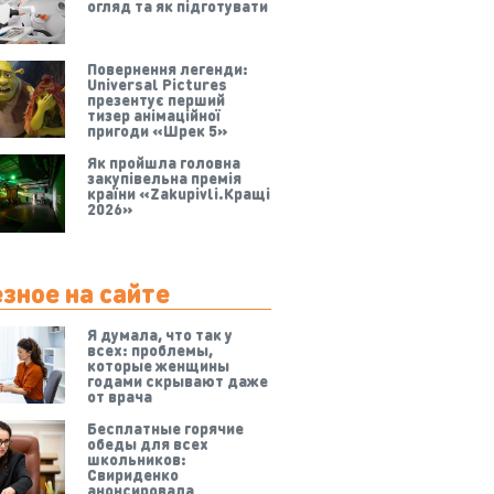
огляд та як підготувати
Повернення легенди:
Universal Pictures
презентує перший
тизер анімаційної
пригоди «Шрек 5»
Як пройшла головна
закупівельна премія
країни «Zakupivli.Кращі
2026»
зное на сайте
Я думала, что так у
всех: проблемы,
которые женщины
годами скрывают даже
от врача
Бесплатные горячие
обеды для всех
школьников:
Свириденко
анонсировала