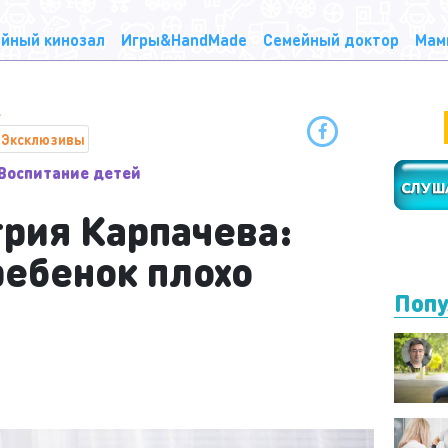
йный кинозал
Игры&HandMade
Семейный доктор
Мам
Эксклюзивы
Воспитание детей
рия Карпачева:
ребенок плохо
Попу