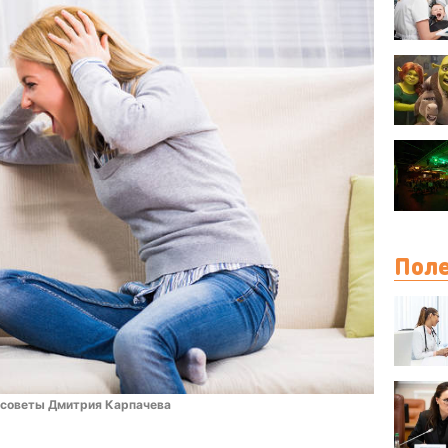
Поле
– советы Дмитрия Карпачева