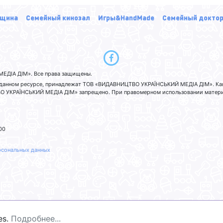
щина
Семейный кинозал
Игры&HandMade
Семейный докто
ЕДІА ДІМ». Все права защищены.
а данном ресурсе, принадлежат ТОВ «ВИДАВНИЦТВО УКРАЇНСЬКИЙ МЕДІА ДІМ». Ка
 УКРАЇНСЬКИЙ МЕДІА ДІМ» запрещено. При правомерном использовании материа
00
рсональных данных
es.
Подробнее...