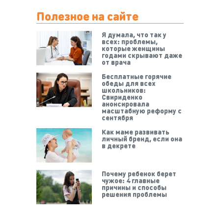
Полезное на сайте
Я думала, что так у
всех: проблемы,
которые женщины
годами скрывают даже
от врача
Бесплатные горячие
обеды для всех
школьников:
Свириденко
анонсировала
масштабную реформу с
сентября
Как маме развивать
личный бренд, если она
в декрете
Почему ребенок берет
чужое: 4 главные
причины и способы
решения проблемы