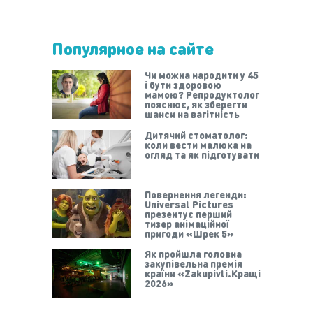
Популярное на сайте
Чи можна народити у 45
і бути здоровою
мамою? Репродуктолог
пояснює, як зберегти
шанси на вагітність
Дитячий стоматолог:
коли вести малюка на
огляд та як підготувати
Повернення легенди:
Universal Pictures
презентує перший
тизер анімаційної
пригоди «Шрек 5»
Як пройшла головна
закупівельна премія
країни «Zakupivli.Кращі
2026»