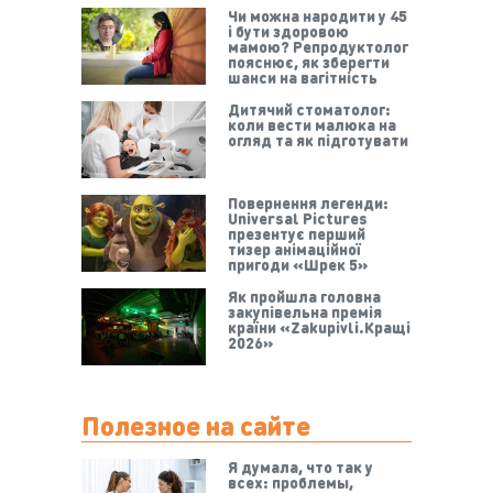
Чи можна народити у 45
і бути здоровою
мамою? Репродуктолог
пояснює, як зберегти
шанси на вагітність
Дитячий стоматолог:
коли вести малюка на
огляд та як підготувати
Повернення легенди:
Universal Pictures
презентує перший
тизер анімаційної
пригоди «Шрек 5»
Як пройшла головна
закупівельна премія
країни «Zakupivli.Кращі
2026»
Полезное на сайте
Я думала, что так у
всех: проблемы,