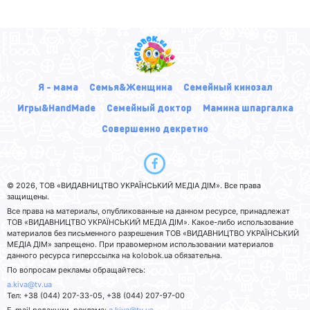
Я - мама
Семья&Женщина
Семейный кинозал
Игры&HandMade
Семейный доктор
Мамина шпаргалка
Совершенно декретно
© 2026, ТОВ «ВИДАВНИЦТВО УКРАЇНСЬКИЙ МЕДІА ДІМ». Все права
защищены.
Все права на материалы, опубликованные на данном ресурсе, принадлежат
ТОВ «ВИДАВНИЦТВО УКРАЇНСЬКИЙ МЕДІА ДІМ». Какое-либо использование
материалов без письменного разрешения ТОВ «ВИДАВНИЦТВО УКРАЇНСЬКИЙ
МЕДІА ДІМ» запрещено. При правомерном использовании материалов
данного ресурса гиперссылка на kolobok.ua обязательна.
По вопросам рекламы обращайтесь:
a.kiva@tv.ua
Тел: +38 (044) 207-33-05, +38 (044) 207-97-00
E-mail редакции, реклама:
a.kiva@tv.ua