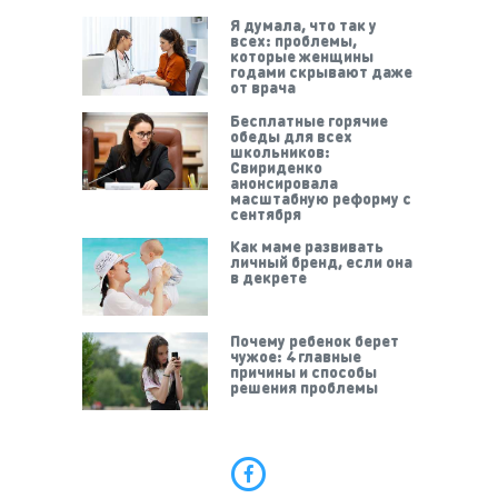
Я думала, что так у
всех: проблемы,
которые женщины
годами скрывают даже
от врача
Бесплатные горячие
обеды для всех
школьников:
Свириденко
анонсировала
масштабную реформу с
сентября
Как маме развивать
личный бренд, если она
в декрете
Почему ребенок берет
чужое: 4 главные
причины и способы
решения проблемы