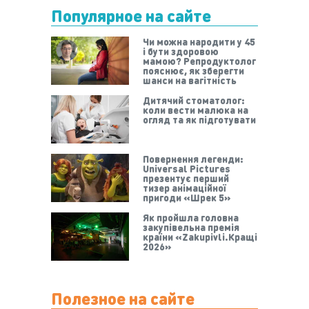
Популярное на сайте
Чи можна народити у 45
і бути здоровою
мамою? Репродуктолог
пояснює, як зберегти
шанси на вагітність
Дитячий стоматолог:
коли вести малюка на
огляд та як підготувати
Повернення легенди:
Universal Pictures
презентує перший
тизер анімаційної
пригоди «Шрек 5»
Як пройшла головна
закупівельна премія
країни «Zakupivli.Кращі
2026»
Полезное на сайте