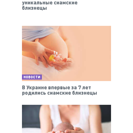
уникальные сиамские
близнецы
НОВОСТИ
В Украине впервые за 7 лет
родились сиамские близнецы