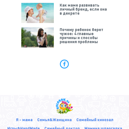
Как маме развивать
личный бренд, если она
в декрете
Почему ребенок берет
чужое: 4 главные
причины и способы
решения проблемы
Я - мама
Семья&Женщина
Семейный кинозал
Игры&HandMade
Семейный доктор
Мамина шпаргалка