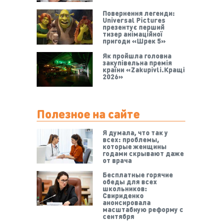
Повернення легенди:
Universal Pictures
презентує перший
тизер анімаційної
пригоди «Шрек 5»
Як пройшла головна
закупівельна премія
країни «Zakupivli.Кращі
2026»
Полезное на сайте
Я думала, что так у
всех: проблемы,
которые женщины
годами скрывают даже
от врача
Бесплатные горячие
обеды для всех
школьников:
Свириденко
анонсировала
масштабную реформу с
сентября