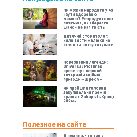
Чи можна народити у 45
і бути здоровою
мамою? Репродуктолог
пояснює, як зберегти
шанси на вагітність
Дитячий стоматолог:
коли вести малюка на
огляд та як підготувати
Повернення легенди:
Universal Pictures
презентує перший
тизер анімаційної
пригоди «Шрек 5»
Як пройшла головна
закупівельна премія
країни «Zakupivli.Кращі
2026»
Полезное на сайте
Я думала, что так у