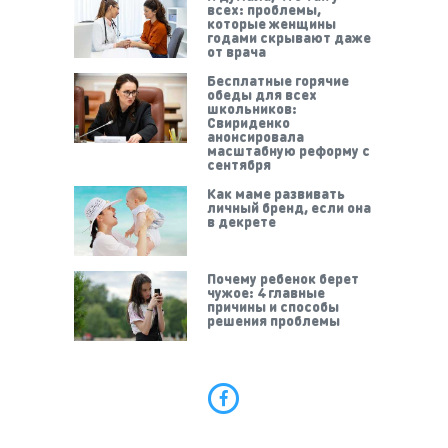
всех: проблемы,
которые женщины
годами скрывают даже
от врача
Бесплатные горячие
обеды для всех
школьников:
Свириденко
анонсировала
масштабную реформу с
сентября
Как маме развивать
личный бренд, если она
в декрете
Почему ребенок берет
чужое: 4 главные
причины и способы
решения проблемы