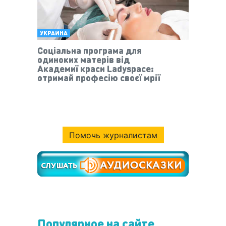
УКРАИНА
Соціальна програма для
одиноких матерів від
Академиї краси Ladyspace:
отримай професію своєї мрії
Помочь журналистам
Популярное на сайте