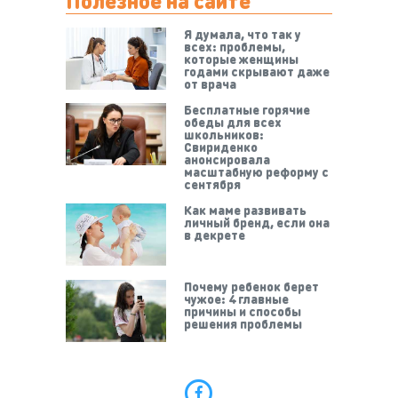
Полезное на сайте
Я думала, что так у
всех: проблемы,
которые женщины
годами скрывают даже
от врача
Бесплатные горячие
обеды для всех
школьников:
Свириденко
анонсировала
масштабную реформу с
сентября
Как маме развивать
личный бренд, если она
в декрете
Почему ребенок берет
чужое: 4 главные
причины и способы
решения проблемы