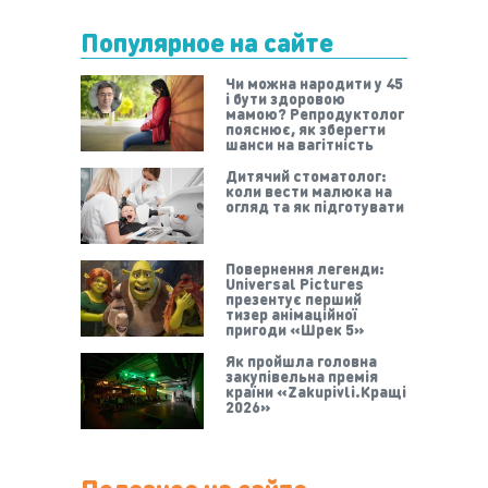
Популярное на сайте
Чи можна народити у 45
і бути здоровою
мамою? Репродуктолог
пояснює, як зберегти
шанси на вагітність
Дитячий стоматолог:
коли вести малюка на
огляд та як підготувати
Повернення легенди:
Universal Pictures
презентує перший
тизер анімаційної
пригоди «Шрек 5»
Як пройшла головна
закупівельна премія
країни «Zakupivli.Кращі
2026»