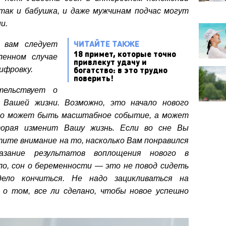
так и бабушка, и даже мужчинам подчас могут
и.
ЧИТАЙТЕ ТАКЖЕ
, вам следует
18 примет, которые точно
ленном случае
привлекут удачу и
богатство: в это трудно
ифровку.
поверить!
тельствует о
в Вашей жизни. Возможно, это начало нового
Это может быть масштабное событие, а может
торая изменит Вашу жизнь. Если во сне Вы
тите внимание на то, насколько Вам понравился
казание результатов воплощения нового в
ло, сон о беременности — это не повод сидеть
ело кончиться. Не надо зацикливаться на
о том, все ли сделано, чтобы новое успешно