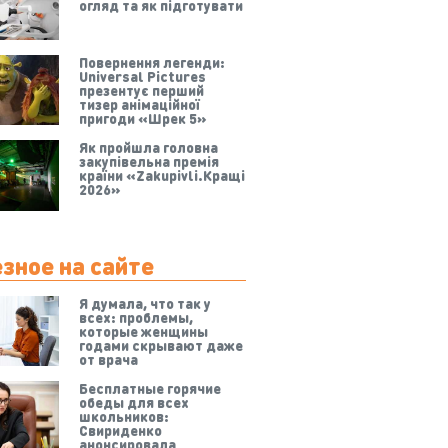
огляд та як підготувати
Повернення легенди:
Universal Pictures
презентує перший
тизер анімаційної
пригоди «Шрек 5»
Як пройшла головна
закупівельна премія
країни «Zakupivli.Кращі
2026»
зное на сайте
Я думала, что так у
всех: проблемы,
которые женщины
годами скрывают даже
от врача
Бесплатные горячие
обеды для всех
школьников:
Свириденко
анонсировала