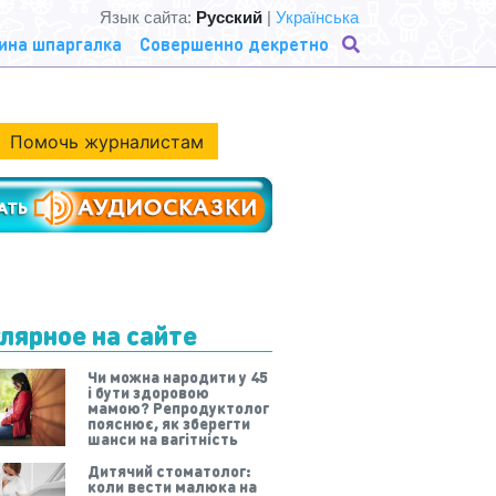
Язык сайта:
Русский
|
Українська
ина шпаргалка
Совершенно декретно
Помочь журналистам
лярное на сайте
Чи можна народити у 45
і бути здоровою
мамою? Репродуктолог
пояснює, як зберегти
шанси на вагітність
Дитячий стоматолог:
коли вести малюка на