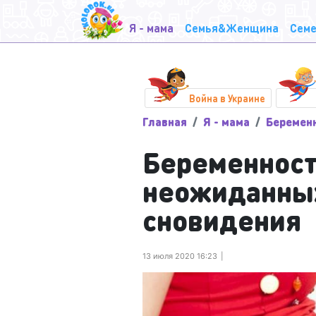
Я - мама
Семья&Женщина
Семе
Война в Украине
Главная
Я - мама
Беремен
Беременность
неожиданных
сновидения
13 июля 2020 16:23