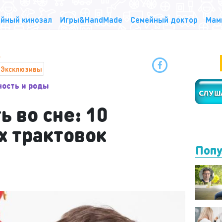
йный кинозал
Игры&HandMade
Семейный доктор
Мам
Эксклюзивы
ность и роды
 во сне: 10
 трактовок
Попу