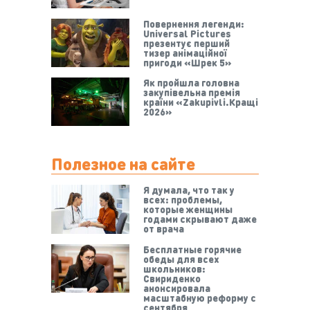
Повернення легенди:
Universal Pictures
презентує перший
тизер анімаційної
пригоди «Шрек 5»
Як пройшла головна
закупівельна премія
країни «Zakupivli.Кращі
2026»
Полезное на сайте
Я думала, что так у
всех: проблемы,
которые женщины
годами скрывают даже
от врача
Бесплатные горячие
обеды для всех
школьников:
Свириденко
анонсировала
масштабную реформу с
сентября