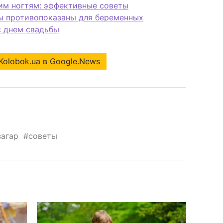
им ногтям: эффективные советы
ы противопоказаны для беременных
с днем свадьбы
Kolobok.ua в Google.News
загар
советы