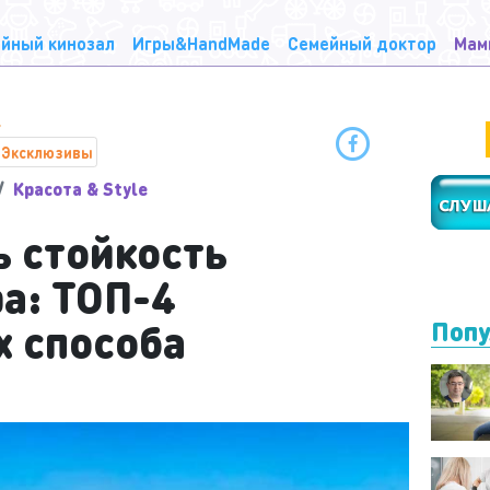
йный кинозал
Игры&HandMade
Семейный доктор
Мам
Эксклюзивы
Красота & Style
ь стойкость
а: ТОП-4
 способа
Попу