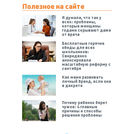
Полезное на сайте
Я думала, что так у
всех: проблемы,
которые женщины
годами скрывают даже
от врача
Бесплатные горячие
обеды для всех
школьников:
Свириденко
анонсировала
масштабную реформу с
сентября
Как маме развивать
личный бренд, если она
в декрете
Почему ребенок берет
чужое: 4 главные
причины и способы
решения проблемы