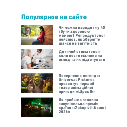
Популярное на сайте
Чи можна народити у 45
і бути здоровою
мамою? Репродуктолог
пояснює, як зберегти
шанси на вагітність
Дитячий стоматолог:
коли вести малюка на
огляд та як підготувати
Повернення легенди:
Universal Pictures
презентує перший
тизер анімаційної
пригоди «Шрек 5»
Як пройшла головна
закупівельна премія
країни «Zakupivli.Кращі
2026»