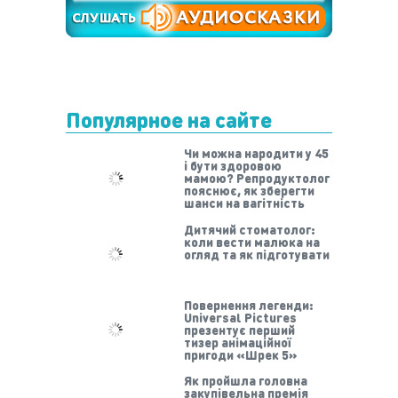
Популярное на сайте
Чи можна народити у 45
і бути здоровою
мамою? Репродуктолог
пояснює, як зберегти
шанси на вагітність
Дитячий стоматолог:
коли вести малюка на
огляд та як підготувати
Повернення легенди:
Universal Pictures
презентує перший
тизер анімаційної
пригоди «Шрек 5»
Як пройшла головна
закупівельна премія