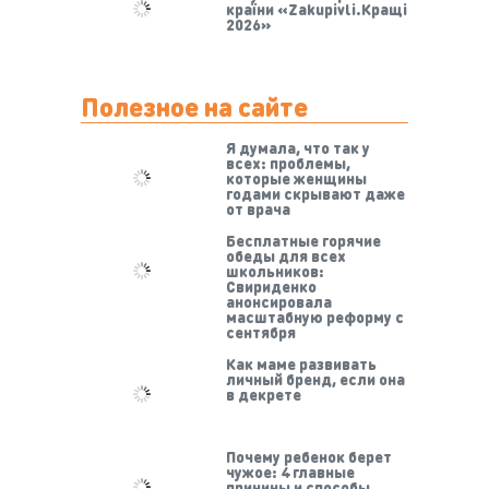
країни «Zakupivli.Кращі
2026»
Полезное на сайте
Я думала, что так у
всех: проблемы,
которые женщины
годами скрывают даже
от врача
Бесплатные горячие
обеды для всех
школьников:
Свириденко
анонсировала
масштабную реформу с
сентября
Как маме развивать
личный бренд, если она
в декрете
Почему ребенок берет
чужое: 4 главные
причины и способы