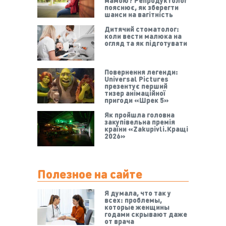
пояснює, як зберегти
шанси на вагітність
Дитячий стоматолог:
коли вести малюка на
огляд та як підготувати
Повернення легенди:
Universal Pictures
презентує перший
тизер анімаційної
пригоди «Шрек 5»
Як пройшла головна
закупівельна премія
країни «Zakupivli.Кращі
2026»
Полезное на сайте
Я думала, что так у
всех: проблемы,
которые женщины
годами скрывают даже
от врача