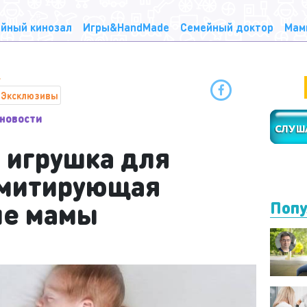
йный кинозал
Игры&HandMade
Семейный доктор
Мам
Эксклюзивы
новости
: игрушка для
имитирующая
ие мамы
Попу