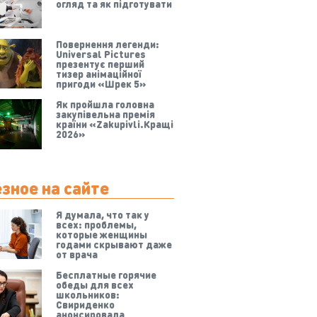
огляд та як підготувати
Повернення легенди:
Universal Pictures
презентує перший
тизер анімаційної
пригоди «Шрек 5»
Як пройшла головна
закупівельна премія
країни «Zakupivli.Кращі
2026»
зное на сайте
Я думала, что так у
всех: проблемы,
которые женщины
годами скрывают даже
от врача
Бесплатные горячие
обеды для всех
школьников:
Свириденко
анонсировала