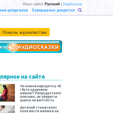
Язык сайта:
Русский
|
Українська
ина шпаргалка
Совершенно декретно
Помочь журналистам
лярное на сайте
Чи можна народити у 45
і бути здоровою
мамою? Репродуктолог
пояснює, як зберегти
шанси на вагітність
Дитячий стоматолог:
коли вести малюка на