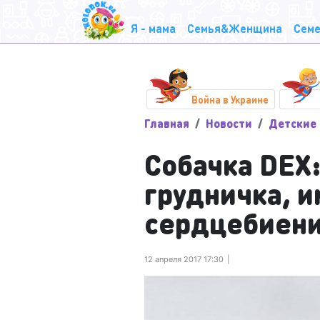
Я - мама
Семья&Женщина
Семе
Война в Украине
Главная
Новости
Детские 
Собачка DEX
грудничка, 
сердцебиен
12 апреля 2017 17:30