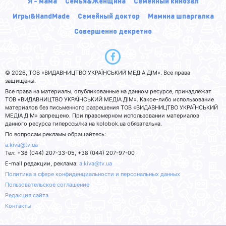
Я - мама
Семья&Женщина
Семейный кинозал
Игры&HandMade
Семейный доктор
Мамина шпаргалка
Совершенно декретно
© 2026, ТОВ «ВИДАВНИЦТВО УКРАЇНСЬКИЙ МЕДІА ДІМ». Все права
защищены.
Все права на материалы, опубликованные на данном ресурсе, принадлежат
ТОВ «ВИДАВНИЦТВО УКРАЇНСЬКИЙ МЕДІА ДІМ». Какое-либо использование
материалов без письменного разрешения ТОВ «ВИДАВНИЦТВО УКРАЇНСЬКИЙ
МЕДІА ДІМ» запрещено. При правомерном использовании материалов
данного ресурса гиперссылка на kolobok.ua обязательна.
По вопросам рекламы обращайтесь:
a.kiva@tv.ua
Тел: +38 (044) 207-33-05, +38 (044) 207-97-00
E-mail редакции, реклама:
a.kiva@tv.ua
Политика в сфере конфиденциальности и персональных данных
Пользовательское соглашение
Редакция сайта
Контакты