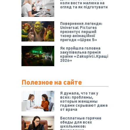
коли вести малюка на
огляд та як підготувати
Повернення легенди:
Universal Pictures
презентує перший
тизер анімаційної
пригоди «Шрек 5»
Як пройшла головна
закупівельна премія
країни «Zakupivli.Кращі
2026»
Полезное на сайте
Я думала, что так у
всех: проблемы,
которые женщины
годами скрывают даже
от врача
Бесплатные горячие
обеды для всех
школьников:
Свириденко