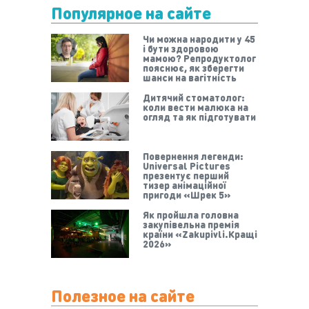
Популярное на сайте
Чи можна народити у 45
і бути здоровою
мамою? Репродуктолог
пояснює, як зберегти
шанси на вагітність
Дитячий стоматолог:
коли вести малюка на
огляд та як підготувати
Повернення легенди:
Universal Pictures
презентує перший
тизер анімаційної
пригоди «Шрек 5»
Як пройшла головна
закупівельна премія
країни «Zakupivli.Кращі
2026»
Полезное на сайте