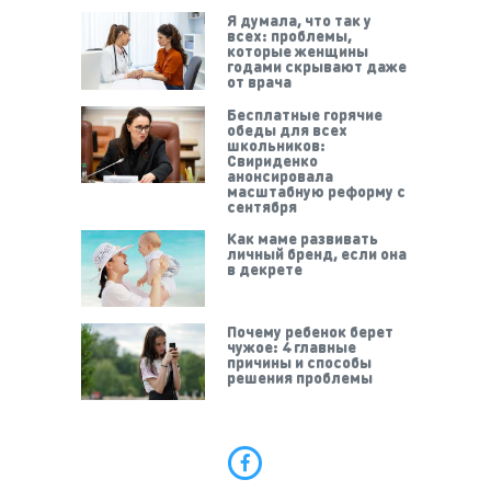
Я думала, что так у
всех: проблемы,
которые женщины
годами скрывают даже
от врача
Бесплатные горячие
обеды для всех
школьников:
Свириденко
анонсировала
масштабную реформу с
сентября
Как маме развивать
личный бренд, если она
в декрете
Почему ребенок берет
чужое: 4 главные
причины и способы
решения проблемы